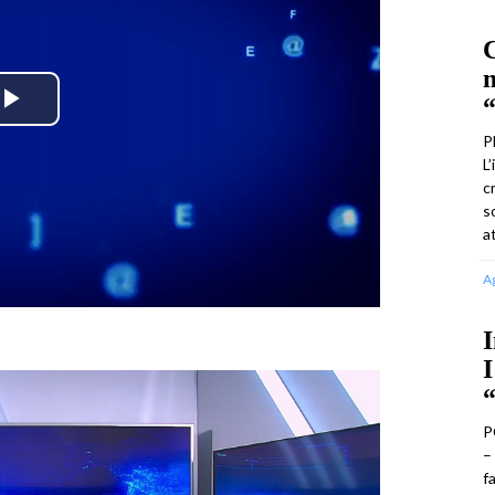
C
m
“
Play
P
L
Video
c
s
a
A
I
I
P
–
f