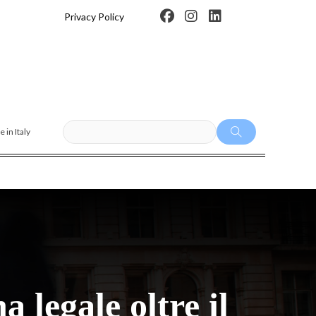
F
I
L
Privacy Policy
a
n
i
c
s
n
e
t
k
b
a
e
o
g
d
o
r
i
k
a
n
m
 in Italy
 legale oltre il