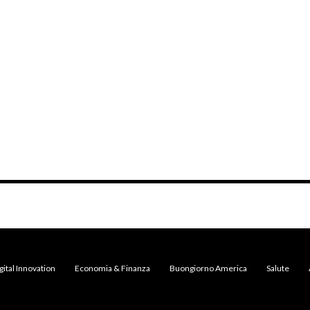
gital Innovation
Economia & Finanza
Buongiorno America
Salute