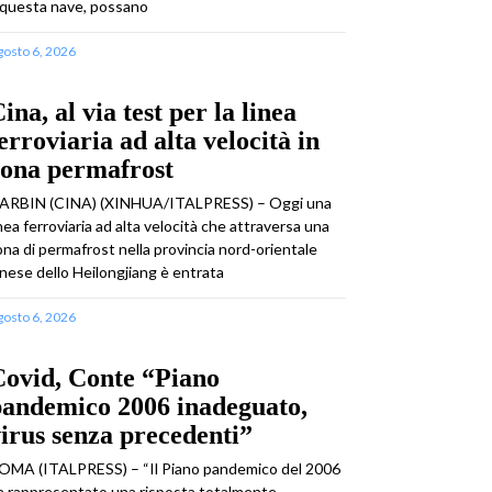
 questa nave, possano
gosto 6, 2026
ina, al via test per la linea
erroviaria ad alta velocità in
zona permafrost
ARBIN (CINA) (XINHUA/ITALPRESS) – Oggi una
inea ferroviaria ad alta velocità che attraversa una
ona di permafrost nella provincia nord-orientale
inese dello Heilongjiang è entrata
gosto 6, 2026
Covid, Conte “Piano
pandemico 2006 inadeguato,
irus senza precedenti”
OMA (ITALPRESS) – “Il Piano pandemico del 2006
a rappresentato una risposta totalmente