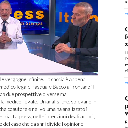
a
A
C
f
H
l
z
c
e vergogne infinite. La caccia è appena
A
il medico legale Pasquale Bacco affrontano il
a da due prospettive diverse ma
la medico-legale. Un’analisi che, spiegano in
che coautore e nel volume ha analizzato il
v
enzia Italpress, nelle intenzioni degli autori,
R
 del caso che da anni divide l’opinione
h