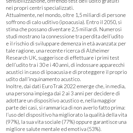
sensibilizzazione, offrendo test dell’udito gratuiti
nei propri centri specializzati.
Attualmente, nel mondo, oltre 1,5 miliardi di persone
soffrono di calo uditivo (ipoacusia). Entro il 2050, si
stima che possano diventare 2,5 miliardi. Numerosi
studi mostrano la connessione tra perdita dell’udito
e il rischio di sviluppare demenza in età avanzata: per
tale ragione, una recente ricerca di Alzheimer
Research UK, suggerisce di effettuare i primi test
dell’udito tra i 30 e i 40 anni, di indossare apparecchi
acustici in caso di ipoacusia e di proteggere il proprio
udito dall’inquinamento acustico.
Inoltre, dai dati EuroTrak 2022 emerge che, in media,
una persona impiega dai 2 ai 3 anni per decidere di
adottare un dispositivo acustico e, nella maggior
parte dei casi, si rammarica di non averlo fatto prima:
l’uso del dispositivo ha migliorato la qualità della vita
(97%), la sua vita sociale (77%) oppure garantisce una
migliore salute mentale ed emotiva (53%).