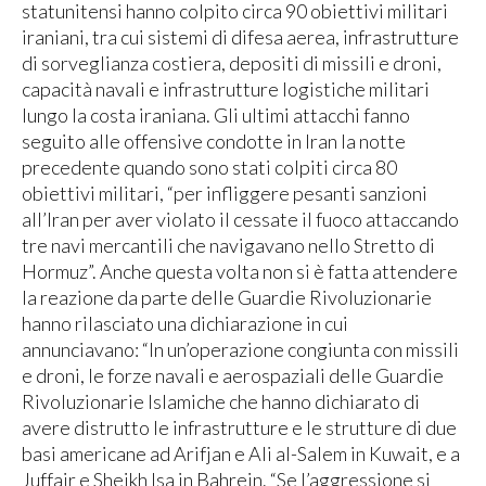
statunitensi hanno colpito circa 90 obiettivi militari
iraniani, tra cui sistemi di difesa aerea, infrastrutture
di sorveglianza costiera, depositi di missili e droni,
capacità navali e infrastrutture logistiche militari
lungo la costa iraniana. Gli ultimi attacchi fanno
seguito alle offensive condotte in Iran la notte
precedente quando sono stati colpiti circa 80
obiettivi militari, “per infliggere pesanti sanzioni
all’Iran per aver violato il cessate il fuoco attaccando
tre navi mercantili che navigavano nello Stretto di
Hormuz”. Anche questa volta non si è fatta attendere
la reazione da parte delle Guardie Rivoluzionarie
hanno rilasciato una dichiarazione in cui
annunciavano: “In un’operazione congiunta con missili
e droni, le forze navali e aerospaziali delle Guardie
Rivoluzionarie Islamiche che hanno dichiarato di
avere distrutto le infrastrutture e le strutture di due
basi americane ad Arifjan e Ali al-Salem in Kuwait, e a
Juffair e Sheikh Isa in Bahrein. “Se l’aggressione si