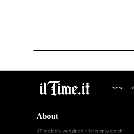
Politica
Di
About
IlTime.it è la webzine di riferimento per chi