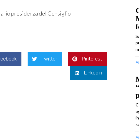
C
ario presidenza del Consiglio
M
S
p
m
acebook
Twitter
Pinterest
A
LinkedIn
M
“
p
C
o
i
s
A