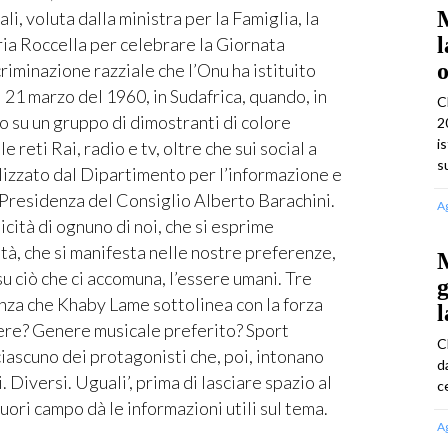
M
, voluta dalla ministra per la Famiglia, la
l
ia Roccella per celebrare la Giornata
o
riminazione razziale che l’Onu ha istituito
l 21 marzo del 1960, in Sudafrica, quando, in
C
co su un gruppo di dimostranti di colore
2
i
reti Rai, radio e tv, oltre che sui social a
s
alizzato dal Dipartimento per l’informazione e
a Presidenza del Consiglio Alberto Barachini.
A
cità di ognuno di noi, che si esprime
ità, che si manifesta nelle nostre preferenze,
M
su ciò che ci accomuna, l’essere umani. Tre
g
ianza che Khaby Lame sottolinea con la forza
l
tere? Genere musicale preferito? Sport
C
iascuno dei protagonisti che, poi, intonano
d
 Diversi. Uguali’, prima di lasciare spazio al
ce
ori campo dà le informazioni utili sul tema.
A