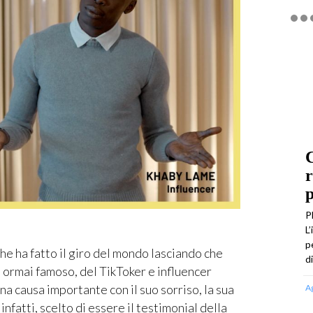
C
r
p
P
L
p
 ha fatto il giro del mondo lasciando che
d
to, ormai famoso, del TikToker e influencer
na causa importante con il suo sorriso, la sua
A
infatti, scelto di essere il testimonial della