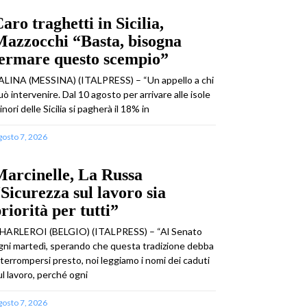
aro traghetti in Sicilia,
azzocchi “Basta, bisogna
fermare questo scempio”
ALINA (MESSINA) (ITALPRESS) – “Un appello a chi
uò intervenire. Dal 10 agosto per arrivare alle isole
inori delle Sicilia si pagherà il 18% in
gosto 7, 2026
arcinelle, La Russa
Sicurezza sul lavoro sia
riorità per tutti”
HARLEROI (BELGIO) (ITALPRESS) – “Al Senato
gni martedì, sperando che questa tradizione debba
nterrompersi presto, noi leggiamo i nomi dei caduti
ul lavoro, perché ogni
gosto 7, 2026