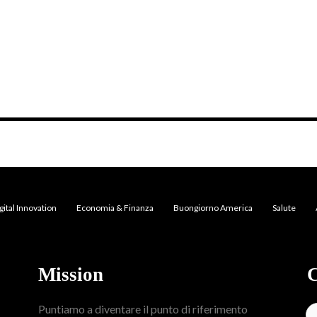
gital Innovation
Economia & Finanza
Buongiorno America
Salute
Mission
C
Puntiamo a diventare il punto di riferimento