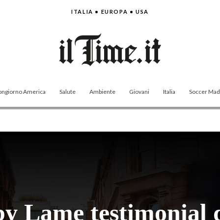
ITALIA • EUROPA • USA
ngiorno America
Salute
Ambiente
Giovani
Italia
Soccer Made
y Lame testimonial 