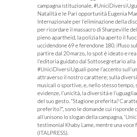
campagna istituzionale, #UniciDiversiUguali
Natalità e le Pari opportunità Eugenia Mar
Internazionale per l’eliminazione della disc
per ricordare il massacro di Sharpeville de
pieno apartheid, la polizia ha aperto il fuo
uccidendone 69 e ferendone 180. iffuso sulle 
partire dal 20 marzo, lo spot è ideato e re
l’editoria guidato dal Sottosegretario all
#UniciDiversiUguali pone l’accento sull’uni
attraverso il nostro carattere; sulla divers
musicali o sportive, e, nello stesso tempo, 
evidenze, l’unicità, la diversità e l’uguagl
del suo gesto. “Stagione preferita? Carat
preferito?”, sono le domande cui risponde c
all’unisono lo slogan della campagna, ‘Unici.
testimonial Khaby Lame, mentre una voce fu
(ITALPRESS).