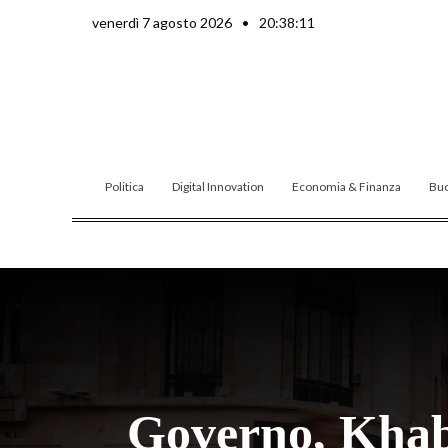
Vai
venerdì 7 agosto 2026
•
20:38:13
al
contenuto
Politica
Digital Innovation
Economia & Finanza
Buo
Governo, Khab