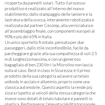
ricoperta da pannelli solari. Tutto il processo
produttivo è realizzato all’interno del nuovo
stabilimento: dallo stampaggio delle lamiere e la
lastratura della scocca, interamente robotizzata e
realizzata dal partner Cecomp, alla verniciatura e
all’assemblaggio finale, con componenti europei al
90% e più del 65% in Italia.
Un unico sportello frontale, pensata per due
passeggeri, dallo stile inconfondibile, facile da
parcheggiare grazie alla sua compattezza di soli 2.5
m di lunghezza massima, e con un generoso
bagagliaio di ben 230 litri: la Microlino non lascia
nulla al caso. Best in class in Sicurezza: è il primo
prodotto della sua categoria ad avere un telaio
unibody in acciaio e alluminio, proprio come una
classica automobile. Questo aspetto la rende più
sicura rispetto ai veicoli della stessa categoria che
invece sono dotati di telaio tubolare e pannelli in
plastica. Performance: L’elevata rigidità torsionale,