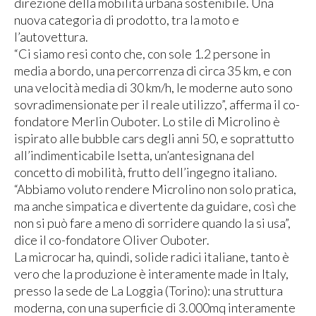
direzione della mobilità urbana sostenibile. Una
nuova categoria di prodotto, tra la moto e
l’autovettura.
“Ci siamo resi conto che, con sole 1.2 persone in
media a bordo, una percorrenza di circa 35 km, e con
una velocità media di 30 km/h, le moderne auto sono
sovradimensionate per il reale utilizzo”, afferma il co-
fondatore Merlin Ouboter. Lo stile di Microlino è
ispirato alle bubble cars degli anni 50, e soprattutto
all’indimenticabile Isetta, un’antesignana del
concetto di mobilità, frutto dell’ingegno italiano.
“Abbiamo voluto rendere Microlino non solo pratica,
ma anche simpatica e divertente da guidare, così che
non si può fare a meno di sorridere quando la si usa”,
dice il co-fondatore Oliver Ouboter.
La microcar ha, quindi, solide radici italiane, tanto è
vero che la produzione è interamente made in Italy,
presso la sede de La Loggia (Torino): una struttura
moderna, con una superficie di 3.000mq interamente