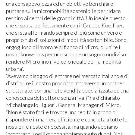
una consapevolezza ed un obiettivo ben chiaro:
puntare sulla micromobilità sostenibile per ridare
respiro ai centri delle grandi città. Un ideale questo
che si sposa perfettamente con il Gruppo Koelliker,
che si sta affermando sempre di più come un vero e
proprio hub di soluzioni di mobilità sostenibile. Sono
orgoglioso di lavorare al fianco di Micro, di unire i
nostri know-how per uno scopo e un sogno condiviso:
rendere Microlino il veicolo ideale per la mobilità
urbana”.
“Avevamo bisogno di entrare nel mercato italiano e di
distribuire il nostro prodotto attraverso un partner
strutturato, con una rete vendita specializzata ed una
conoscenza del settore senza rivali” ha dichiarato
Michelangelo Liguori, General Manager di Micro.
“Non è stato facile trovare una realtà in grado di
rispondere in maniera efficiente e concreta a tutte le
nostre richieste e necessità, ma quando abbiamo
incontrato Koelliker non abbiamo avuto dubbi. Noi