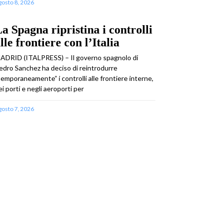
gosto 8, 2026
a Spagna ripristina i controlli
lle frontiere con l’Italia
ADRID (ITALPRESS) – Il governo spagnolo di
edro Sanchez ha deciso di reintrodurre
temporaneamente” i controlli alle frontiere interne,
ei porti e negli aeroporti per
gosto 7, 2026