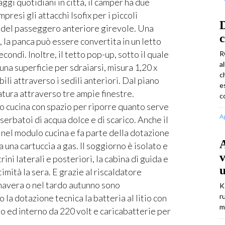
aggi quotidiani in città, il camper ha due
presi gli attacchi Isofix per i piccoli
D
e del passeggero anteriore girevole. Una
c
 la panca può essere convertita in un letto
condi. Inoltre, il tetto pop-up, sotto il quale
R
a
na superficie per sdraiarsi, misura 1,20 x
c
bili attraverso i sedili anteriori. Dal piano
e
atura attraverso tre ampie finestre.
c
lo cucina con spazio per riporre quanto serve
A
serbatoi di acqua dolce e di scarico. Anche il
 nel modulo cucina e fa parte della dotazione
A
a una cartuccia a gas. Il soggiorno è isolato e
v
rini laterali e posteriori, la cabina di guida e
imità la sera. E grazie al riscaldatore
mavera o nel tardo autunno sono
K
r
a dotazione tecnica la batteria al litio con
m
o ed interno da 220 volt e caricabatterie per