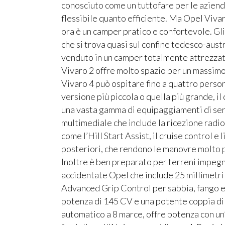
conosciuto come un tuttofare per le aziend
flessibile quanto efficiente. Ma Opel Vivar
ora è un camper pratico e confortevole. Gli
che si trova quasi sul confine tedesco-aust
venduto in un camper totalmente attrezzato
Vivaro 2 offre molto spazio per un massim
Vivaro 4 può ospitare fino a quattro person
versione più piccola o quella più grande, il
una vasta gamma di equipaggiamenti di seri
multimediale che include la ricezione radio
come l’Hill Start Assist, il cruise control e 
posteriori, che rendono le manovre molto pi
Inoltre è ben preparato per terreni impegn
accidentate Opel che include 25 millimetri i
Advanced Grip Control per sabbia, fango e n
potenza di 145 CV e una potente coppia di
automatico a 8 marce, offre potenza con un’