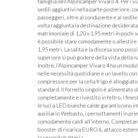
famiglia nell’Alpincamper Vivaro 4. Per i vi
sedili aggiuntivi nella parte posteriore, com
passeggeri, oltre al conducente e al sedil
volta raggiunta la destinazione desiderata,
matrimoniale di 1,20 x 1,95 metri in pochi se
è possibile stare comodamente o allestire u
1,95 metri. La salita e la discesa sono possi
superiore si può godere della vista della n
Inoltre, l’Alpincamper Vivaro 4 ha un modu
nelle necessità quotidiane e un lavello con 
compressore per la cella frigo è alloggiato
standard. Il fornello singolo è alimentato d
completamente e rivestito in feltro. I finest
le luci a LED bianche calde garantiscono int
ausiliario Webasto, i pernottamenti in pri
comodamente caldi all’interno. Completano l
booster di ricarica EURO 6, attacco estern
la seconda batteria.