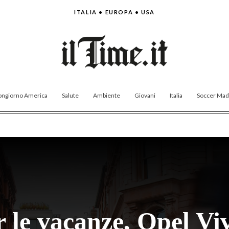
ITALIA • EUROPA • USA
ngiorno America
Salute
Ambiente
Giovani
Italia
Soccer Made
r le vacanze, Opel V