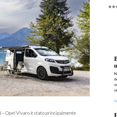
B
u
N
d
s
u
A
Opel Vivaro è stato principalmente
E