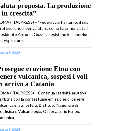
aluta proposta. La produzione
 in crescita”
OMA (ITALPRESS) – “Federacciai ha riunito il suo
irettivo lunedì per valutare, come ha annunciato il
residente Antonio Gozzi, se esistano le condizioni
er esplicitare
gosto 8, 2026
rosegue eruzione Etna con
enere vulcanica, sospesi i voli
n arrivo a Catania
OMA (ITALPRESS) – Continua l’attività eruttiva
ell’Etna con la contestuale emissione di cenere
ulcanica in atmosfera. L’Istituto Nazionale di
eofisica e Vulcanologia, Osservatorio Etneo,
omunica
gosto 8, 2026