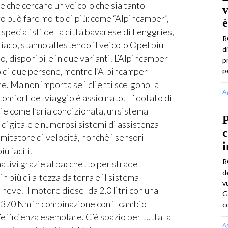
e che cercano un veicolo che sia tanto
v
o può fare molto di più: come “Alpincamper”,
è
 specialisti della città bavarese di Lenggries,
R
riaco, stanno allestendo il veicolo Opel più
d
, disponibile in due varianti. L’Alpincamper
p
o di due persone, mentre l’Alpincamper
p
e. Ma non importa se i clienti scelgono la
A
 comfort del viaggio è assicurato. E’ dotato di
e come l’aria condizionata, un sistema
P
 digitale e numerosi sistemi di assistenza
c
limitatore di velocità, nonchè i sensori
i
ù facili.
R
ativi grazie al pacchetto per strade
d
n più di altezza da terra e il sistema
v
eve. Il motore diesel da 2,0 litri con una
G
 370 Nm in combinazione con il cambio
c
efficienza esemplare. C’è spazio per tutta la
A