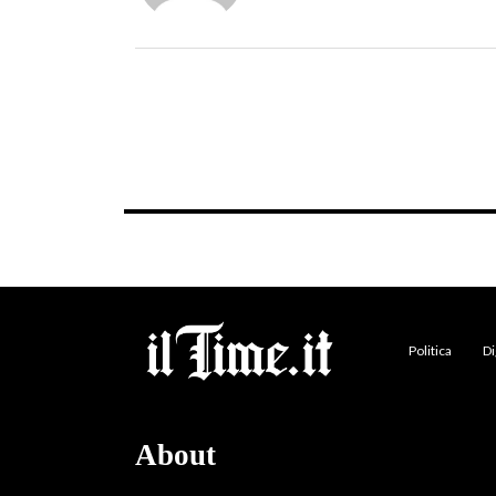
Politica
Di
About