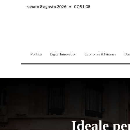
Vai
sabato 8 agosto 2026
•
07:51:09
al
contenuto
Politica
Digital Innovation
Economia & Finanza
Buo
Ideale pe