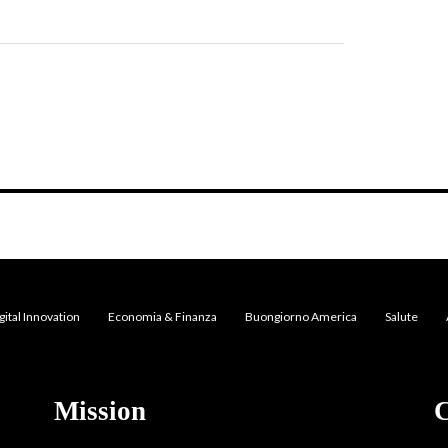
gital Innovation
Economia & Finanza
Buongiorno America
Salute
Mission
C