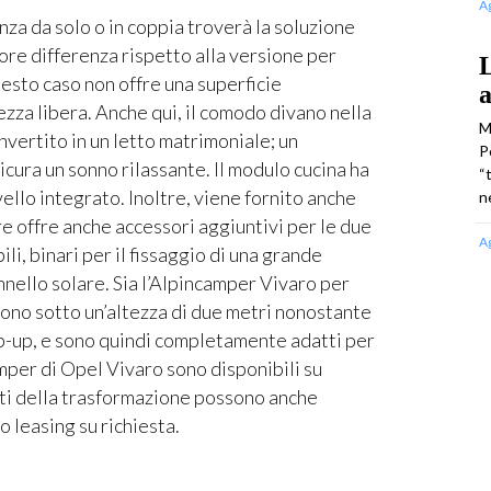
A
nza da solo o in coppia troverà la soluzione
ore differenza rispetto alla versione per
L
uesto caso non offre una superficie
a
ezza libera. Anche qui, il comodo divano nella
M
vertito in un letto matrimoniale; un
P
cura un sonno rilassante. Il modulo cucina ha
“
ello integrato. Inoltre, viene fornito anche
n
re offre anche accessori aggiuntivi per le due
A
li, binari per il fissaggio di una grande
nnello solare. Sia l’Alpincamper Vivaro per
ono sotto un’altezza di due metri nonostante
op-up, e sono quindi completamente adatti per
amper di Opel Vivaro sono disponibili su
sti della trasformazione possono anche
o leasing su richiesta.