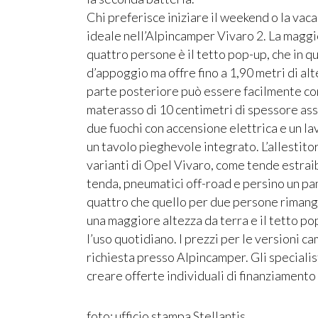
Chi preferisce iniziare il weekend o la vaca
ideale nell’Alpincamper Vivaro 2. La maggi
quattro persone è il tetto pop-up, che in q
d’appoggio ma offre fino a 1,90 metri di alt
parte posteriore può essere facilmente con
materasso di 10 centimetri di spessore assi
due fuochi con accensione elettrica e un lav
un tavolo pieghevole integrato. L’allestito
varianti di Opel Vivaro, come tende estraibi
tenda, pneumatici off-road e persino un pa
quattro che quello per due persone rimang
una maggiore altezza da terra e il tetto p
l’uso quotidiano. I prezzi per le versioni c
richiesta presso Alpincamper. Gli speciali
creare offerte individuali di finanziamento 
foto: ufficio stampa Stellantis