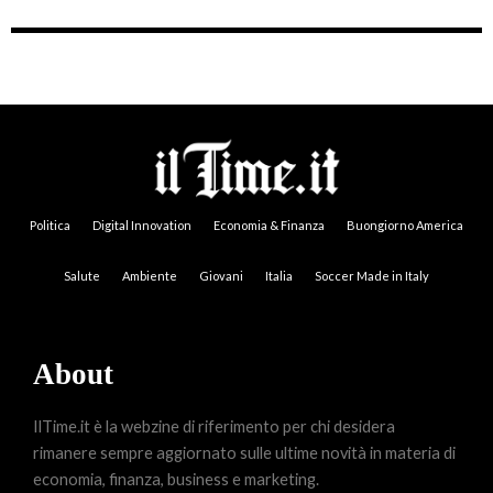
Politica
Digital Innovation
Economia & Finanza
Buongiorno America
Salute
Ambiente
Giovani
Italia
Soccer Made in Italy
About
IlTime.it è la webzine di riferimento per chi desidera
rimanere sempre aggiornato sulle ultime novità in materia di
economia, finanza, business e marketing.