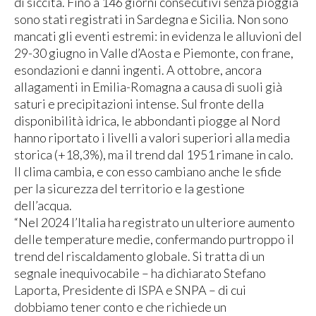
di siccità. Fino a 146 giorni consecutivi senza pioggia
sono stati registrati in Sardegna e Sicilia. Non sono
mancati gli eventi estremi: in evidenza le alluvioni del
29-30 giugno in Valle d’Aosta e Piemonte, con frane,
esondazioni e danni ingenti. A ottobre, ancora
allagamenti in Emilia-Romagna a causa di suoli già
saturi e precipitazioni intense. Sul fronte della
disponibilità idrica, le abbondanti piogge al Nord
hanno riportato i livelli a valori superiori alla media
storica (+18,3%), ma il trend dal 1951 rimane in calo.
Il clima cambia, e con esso cambiano anche le sfide
per la sicurezza del territorio e la gestione
dell’acqua.
“Nel 2024 l’Italia ha registrato un ulteriore aumento
delle temperature medie, confermando purtroppo il
trend del riscaldamento globale. Si tratta di un
segnale inequivocabile – ha dichiarato Stefano
Laporta, Presidente di ISPA e SNPA – di cui
dobbiamo tener conto e che richiede un