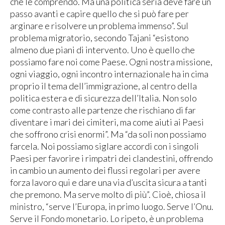
che le comprendo. Ma una politica seria deve fare un
passo avanti e capire quello che si può fare per
arginare e risolvere un problema immenso”. Sul
problema migratorio, secondo Tajani “esistono
almeno due piani di intervento. Uno è quello che
possiamo fare noi come Paese. Ogni nostra missione,
ogni viaggio, ogni incontro internazionale ha in cima
proprio il tema dell’immigrazione, al centro della
politica estera e di sicurezza dell’Italia. Non solo
come contrasto alle partenze che rischiano di far
diventare i mari dei cimiteri, ma come aiuti ai Paesi
che soffrono crisi enormi”. Ma “da soli non possiamo
farcela. Noi possiamo siglare accordi con i singoli
Paesi per favorire i rimpatri dei clandestini, offrendo
in cambio un aumento dei flussi regolari per avere
forza lavoro qui e dare una via d’uscita sicura a tanti
che premono. Ma serve molto di più”. Cioè, chiosa il
ministro, “serve l’Europa, in primo luogo. Serve l’Onu.
Serve il Fondo monetario. Lo ripeto, è un problema