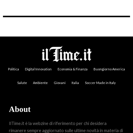
Politica
Digital Innovation
Economia & Finanza
Buongiorno America
Salute
Ambiente
Giovani
Italia
Soccer Made in Italy
About
IlTime.it è la webzine di riferimento per chi desidera
rimanere sempre aggiornato sulle ultime novità in materia di