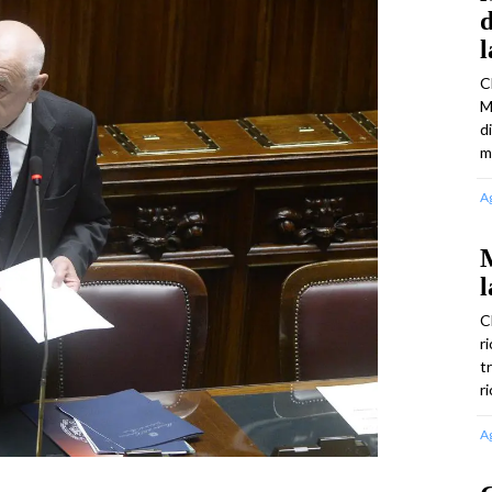
d
C
M
d
m
A
M
l
C
r
t
r
A