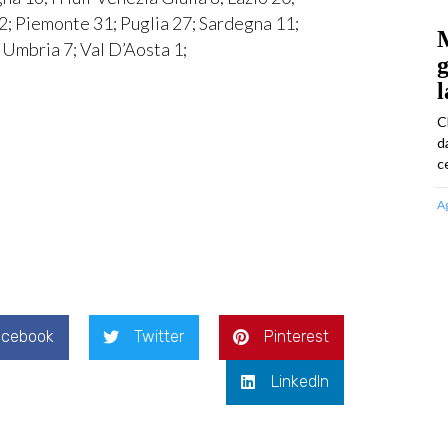
2; Piemonte 31; Puglia 27; Sardegna 11;
M
; Umbria 7; Val D’Aosta 1;
g
l
C
d
ce
A
acebook
Twitter
Pinterest
LinkedIn