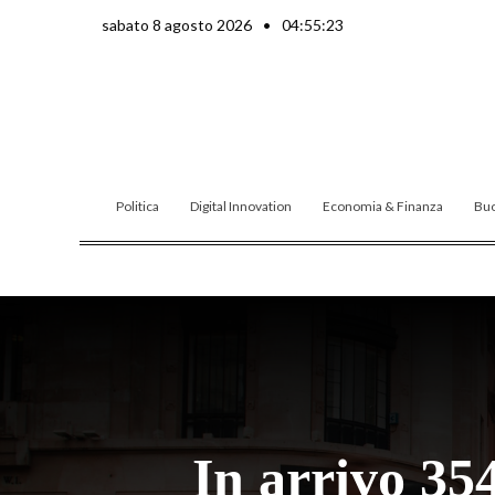
Vai
sabato 8 agosto 2026
•
04:55:25
al
contenuto
Politica
Digital Innovation
Economia & Finanza
Buo
In arrivo 35