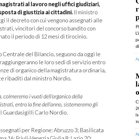
C
gistrati al lavoro negli uffici giudiziari,
r
osta di giustizia ai cittadini.
Il ministro
p
ggi il decreto con cui vengono assegnati alle
P
trati, vincitori del concorso bandito con
L
to il periodo di 12 mesi di tirocinio.
p
d
o Centrale del Bilancio, seguono da oggi le
A
 raggiungeranno le loro sedi di servizio entro
enze di organico della magistratura ordinaria,
M
te ribaditi dal ministro Nordio.
l
o
a, colmeremo i vuoti dell’organico della
C
trati, entro la fine dell’anno, sistemeremo gli
2
il Guardasigilli Carlo Nordio.
i
s
 assegnati per Regione: Abruzzo 3; Basilicata
A
 16; Friuli-Venezia Giulia 8; Lazio 20;