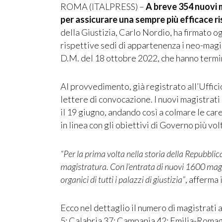
ROMA (ITALPRESS) –
A breve 354 nuovi ma
per assicurare una sempre più efficace risp
della Giustizia, Carlo Nordio, ha firmato o
rispettive sedi di appartenenza i neo-magis
D.M. del 18 ottobre 2022, che hanno termina
Al provvedimento, già registrato all’Uffici
lettere di convocazione. I nuovi magistrati
il 19 giugno, andando così a colmare le car
in linea con gli obiettivi di Governo più vol
“Per la prima volta nella storia della Repubblic
magistratura. Con l’entrata di nuovi 1600 magis
organici di tutti i palazzi di giustizia”
, afferma 
Ecco nel dettaglio il numero di magistrati
5; Calabria 37; Campania 42; Emilia-Romagna