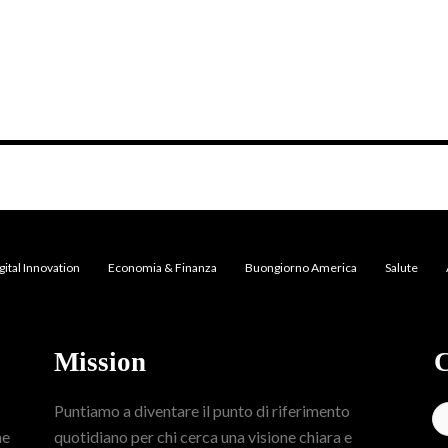
gital Innovation
Economia & Finanza
Buongiorno America
Salute
Mission
C
Puntiamo a diventare il punto di riferimento
me
quotidiano per chi cerca una visione chiara e