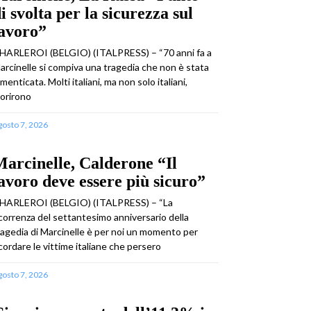
i svolta per la sicurezza sul
lavoro”
HARLEROI (BELGIO) (ITALPRESS) – “70 anni fa a
arcinelle si compiva una tragedia che non è stata
imenticata. Molti italiani, ma non solo italiani,
orirono
gosto 7, 2026
arcinelle, Calderone “Il
avoro deve essere più sicuro”
HARLEROI (BELGIO) (ITALPRESS) – “La
icorrenza del settantesimo anniversario della
ragedia di Marcinelle è per noi un momento per
icordare le vittime italiane che persero
gosto 7, 2026