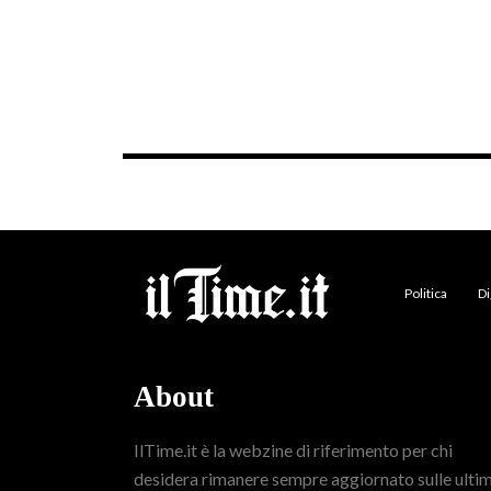
Politica
Di
About
IlTime.it è la webzine di riferimento per chi
desidera rimanere sempre aggiornato sulle ulti