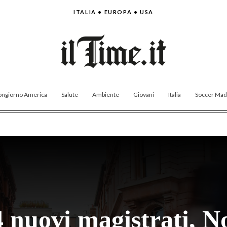
ITALIA • EUROPA • USA
ngiorno America
Salute
Ambiente
Giovani
Italia
Soccer Made
4 nuovi magistrati, No