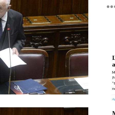
L
a
M
P
“
n
A
M