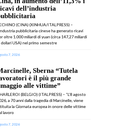
ina, in aumento dell’11,3% i
icavi dell’industria
ubblicitaria
ECHINO (CINA) (XINHUA/ITALPRESS) –
’industria pubblicitaria cinese ha generato ricavi
er oltre 1.000 miliardi di yuan (circa 147,27 miliardi
i dollari USA) nel primo semestre
gosto 7, 2026
arcinelle, Sberna “Tutela
avoratori è il più grande
maggio alle vittime”
HARLEROI (BELGIO) (ITALPRESS) – “L’8 agosto
026, a 70 anni dalla tragedia di Marcinelle, viene
stituita la Giornata europea in onore delle vittime
ul lavoro
gosto 7, 2026