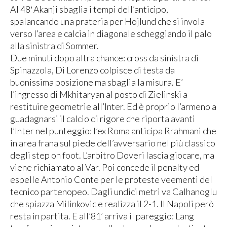
Al 48′ Akanji sbaglia i tempi dell’anticipo,
spalancando una prateria per Hojlund che si invola
verso l’area e calcia in diagonale scheggiando il palo
alla sinistra di Sommer.
Due minuti dopo altra chance: cross da sinistra di
Spinazzola, Di Lorenzo colpisce di testa da
buonissima posizione ma sbaglia la misura. E’
l’ingresso di Mkhitaryan al posto di Zielinski a
restituire geometrie all’Inter. Ed è proprio l’armeno a
guadagnarsi il calcio di rigore che riporta avanti
l’Inter nel punteggio: l’ex Roma anticipa Rrahmani che
in area frana sul piede dell’avversario nel più classico
degli step on foot. L’arbitro Doveri lascia giocare, ma
viene richiamato al Var. Poi concede il penalty ed
espelle Antonio Conte per le proteste veementi del
tecnico partenopeo. Dagli undici metri va Calhanoglu
che spiazza Milinkovic e realizza il 2-1. Il Napoli però
resta in partita. E all’81’ arriva il pareggio: Lang