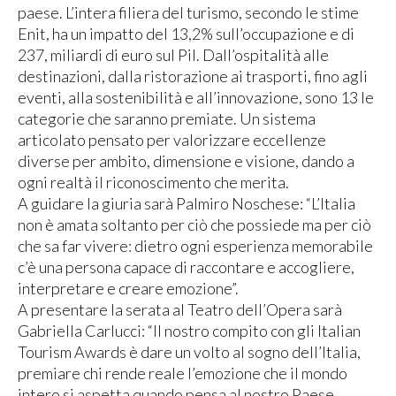
paese. L’intera filiera del turismo, secondo le stime
Enit, ha un impatto del 13,2% sull’occupazione e di
237, miliardi di euro sul Pil. Dall’ospitalità alle
destinazioni, dalla ristorazione ai trasporti, fino agli
eventi, alla sostenibilità e all’innovazione, sono 13 le
categorie che saranno premiate. Un sistema
articolato pensato per valorizzare eccellenze
diverse per ambito, dimensione e visione, dando a
ogni realtà il riconoscimento che merita.
A guidare la giuria sarà Palmiro Noschese: “L’Italia
non è amata soltanto per ciò che possiede ma per ciò
che sa far vivere: dietro ogni esperienza memorabile
c’è una persona capace di raccontare e accogliere,
interpretare e creare emozione”.
A presentare la serata al Teatro dell’Opera sarà
Gabriella Carlucci: “Il nostro compito con gli Italian
Tourism Awards è dare un volto al sogno dell’Italia,
premiare chi rende reale l’emozione che il mondo
intero si aspetta quando pensa al nostro Paese,