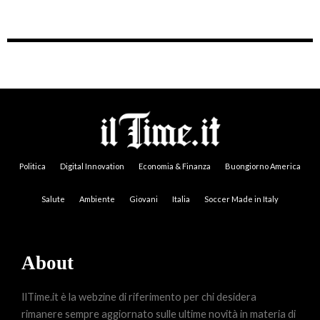
Politica
Digital Innovation
Economia & Finanza
Buongiorno America
Salute
Ambiente
Giovani
Italia
Soccer Made in Italy
About
IlTime.it è la webzine di riferimento per chi desidera
rimanere sempre aggiornato sulle ultime novità in materia di