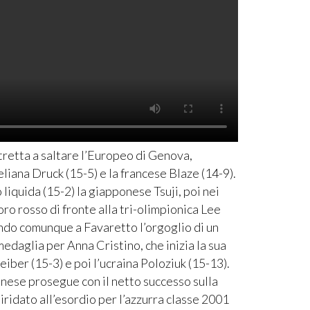
stretta a saltare l’Europeo di Genova,
eliana Druck (15-5) e la francese Blaze (14-9).
iquida (15-2) la giapponese Tsuji, poi nei
oro rosso di fronte alla tri-olimpionica Lee
ando comunque a Favaretto l’orgoglio di un
edaglia per Anna Cristino, che inizia la sua
ber (15-3) e poi l’ucraina Poloziuk (15-13).
inese prosegue con il netto successo sulla
iridato all’esordio per l’azzurra classe 2001