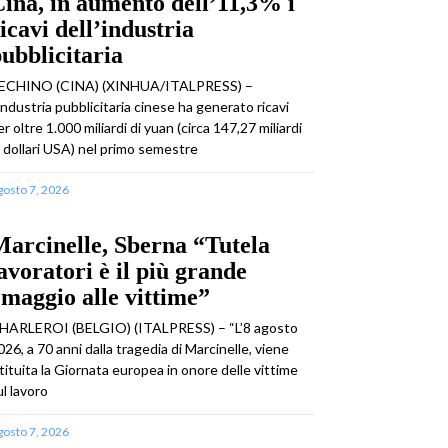
ina, in aumento dell’11,3% i
icavi dell’industria
ubblicitaria
ECHINO (CINA) (XINHUA/ITALPRESS) –
’industria pubblicitaria cinese ha generato ricavi
er oltre 1.000 miliardi di yuan (circa 147,27 miliardi
i dollari USA) nel primo semestre
gosto 7, 2026
arcinelle, Sberna “Tutela
avoratori è il più grande
maggio alle vittime”
HARLEROI (BELGIO) (ITALPRESS) – “L’8 agosto
026, a 70 anni dalla tragedia di Marcinelle, viene
stituita la Giornata europea in onore delle vittime
ul lavoro
gosto 7, 2026