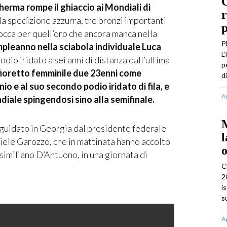
C
cherma rompe il ghiaccio ai Mondiali di
r
la spedizione azzurra, tre bronzi importanti
p
occa per quell’oro che ancora manca nella
P
ompleanno nella sciabola individuale Luca
L
podio iridato a sei anni di distanza dall’ultima
p
fioretto femminile due 23enni come
d
o e al suo secondo podio iridato di fila, e
A
diale spingendosi sino alla semifinale.
M
 guidato in Georgia dal presidente federale
l
ele Garozzo, che in mattinata hanno accolto
o
ssimiliano D’Antuono, in una giornata di
C
2
i
s
A