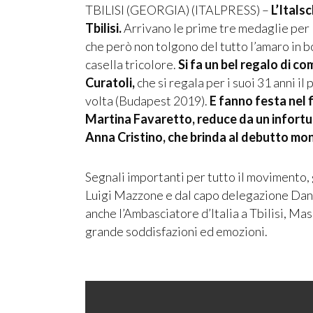
TBILISI (GEORGIA) (ITALPRESS) –
L’Itals
Tbilisi.
Arrivano le prime tre medaglie per 
che però non tolgono del tutto l’amaro in b
casella tricolore.
Si fa un bel regalo di c
Curatoli,
che si regala per i suoi 31 anni il 
volta (Budapest 2019).
E fanno festa nel 
Martina Favaretto, reduce da un infortuni
Anna Cristino, che brinda al debutto mon
Segnali importanti per tutto il movimento,
Luigi Mazzone e dal capo delegazione Dani
anche l’Ambasciatore d’Italia a Tbilisi, Ma
grande soddisfazioni ed emozioni.