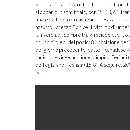
vittoria in carriera nelle sfide con il fuori
stopparlo in semifinale, per 15- 13, è il fra
finale dall’idolo di casa Sandro Bazadze. U
azzurro Lorenzo Bonicelli, vittima di un ter
Universiadi. Sempre tra gli sciabolatori, o
chiuso ai piedi del podio: 8^ posizione per 
del giorno precedente, batte il canadese Ar
tunisino e vice-campione olimpico Ferjani 
dell’egiziano Hesham (15-8). A seguire, 2
Neri.