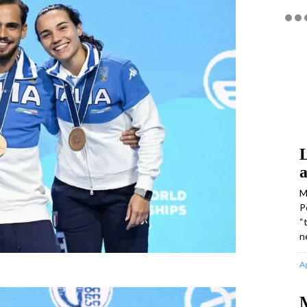
L
a
M
P
“
n
A
M