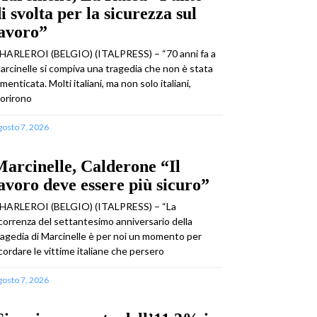
i svolta per la sicurezza sul
lavoro”
HARLEROI (BELGIO) (ITALPRESS) – “70 anni fa a
arcinelle si compiva una tragedia che non è stata
imenticata. Molti italiani, ma non solo italiani,
orirono
gosto 7, 2026
arcinelle, Calderone “Il
avoro deve essere più sicuro”
HARLEROI (BELGIO) (ITALPRESS) – “La
icorrenza del settantesimo anniversario della
ragedia di Marcinelle è per noi un momento per
icordare le vittime italiane che persero
gosto 7, 2026