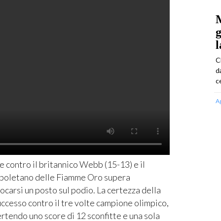
M
g
l
C
d
ce
A
ie contro il britannico Webb (15-13) e il
l napoletano delle Fiamme Oro supera
ocarsi un posto sul podio. La certezza della
successo contro il tre volte campione olimpico,
rtendo uno score di 12 sconfitte e una sola