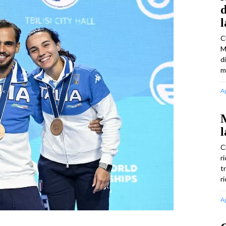
d
C
M
d
m
A
M
l
C
r
t
r
A