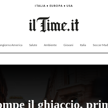
ITALIA • EUROPA • USA
ngiorno America
Salute
Ambiente
Giovani
Italia
Soccer Made
mpe il ghiaccio, prim