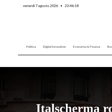
Vai
venerdì 7 agosto 2026
•
23:46:20
al
contenuto
Politica
Digital Innovation
Economia & Finanza
Buo
Italscherma ro