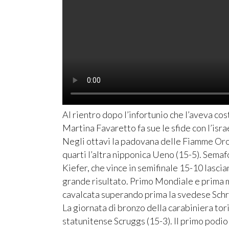
Al rientro dopo l’infortunio che l’aveva co
Martina Favaretto fa sue le sfide con l’isra
Negli ottavi la padovana delle Fiamme Oro l
quarti l’altra nipponica Ueno (15-5). Semaf
Kiefer, che vince in semifinale 15-10 lasci
grande risultato. Primo Mondiale e prima m
cavalcata superando prima la svedese Schrei
La giornata di bronzo della carabiniera tor
statunitense Scruggs (15-3). Il primo podio 