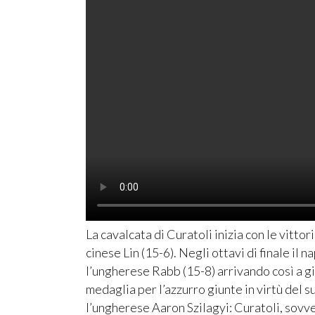
La cavalcata di Curatoli inizia con le vittor
cinese Lin (15-6). Negli ottavi di finale i
l’ungherese Rabb (15-8) arrivando così a gi
medaglia per l’azzurro giunte in virtù del 
l’ungherese Aaron Szilagyi: Curatoli, sovve