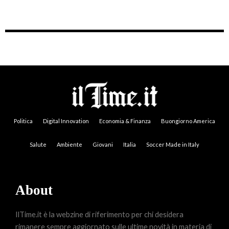
Politica
Digital Innovation
Economia & Finanza
Buongiorno America
Salute
Ambiente
Giovani
Italia
Soccer Made in Italy
About
IlTime.it è la webzine di riferimento per chi desidera
rimanere sempre aggiornato sulle ultime novità in materia di