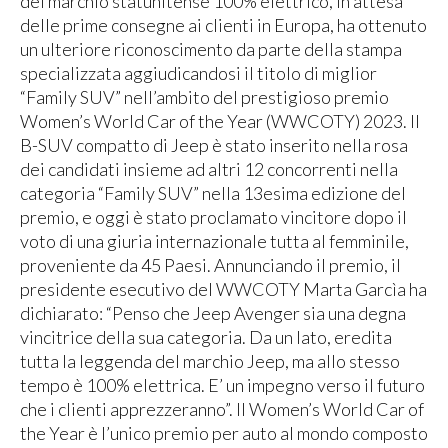
del marchio statunitense 100% elettrico, in attesa
delle prime consegne ai clienti in Europa, ha ottenuto
un ulteriore riconoscimento da parte della stampa
specializzata aggiudicandosi il titolo di miglior
“Family SUV” nell’ambito del prestigioso premio
Women’s World Car of the Year (WWCOTY) 2023. Il
B-SUV compatto di Jeep è stato inserito nella rosa
dei candidati insieme ad altri 12 concorrenti nella
categoria “Family SUV” nella 13esima edizione del
premio, e oggi è stato proclamato vincitore dopo il
voto di una giuria internazionale tutta al femminile,
proveniente da 45 Paesi. Annunciando il premio, il
presidente esecutivo del WWCOTY Marta Garcìa ha
dichiarato: “Penso che Jeep Avenger sia una degna
vincitrice della sua categoria. Da un lato, eredita
tutta la leggenda del marchio Jeep, ma allo stesso
tempo è 100% elettrica. E’ un impegno verso il futuro
che i clienti apprezzeranno”. Il Women’s World Car of
the Year è l’unico premio per auto al mondo composto