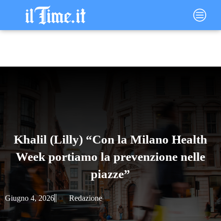
Vai
Main
al
Menu
contenuto
Khalil (Lilly) “Con la Milano Health
Week portiamo la prevenzione nelle
piazze”
Giugno 4, 2026
Redazione