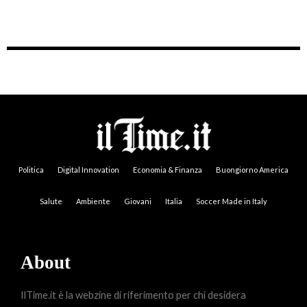
Politica
Digital Innovation
Economia & Finanza
Buongiorno America
Salute
Ambiente
Giovani
Italia
Soccer Made in Italy
About
IlTime.it è la webzine di riferimento per chi desidera