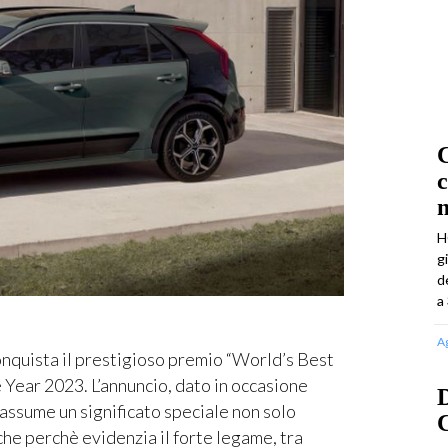
C
m
H
g
d
a 
A
uista il prestigioso premio “World’s Best
Year 2023. L’annuncio, dato in occasione
D
 assume un significato speciale non solo
C
he perchè evidenzia il forte legame, tra