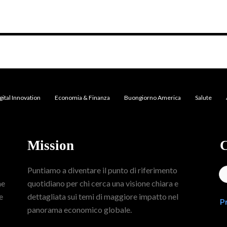
gital Innovation
Economia & Finanza
Buongiorno America
Salute
Mission
C
Puntiamo a diventare il punto di riferimento
me
quotidiano per chi cerca una visione chiara e
e
dettagliata sui temi di maggiore impatto nel
P
panorama economico globale.