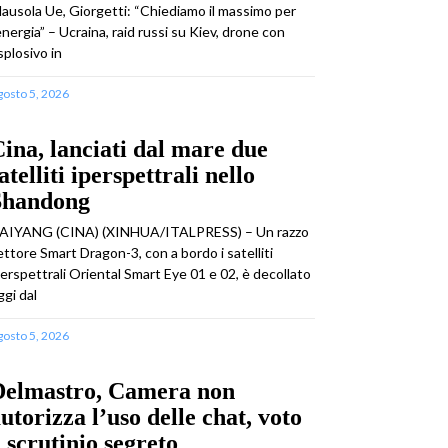
lausola Ue, Giorgetti: “Chiediamo il massimo per
’energia” – Ucraina, raid russi su Kiev, drone con
splosivo in
gosto 5, 2026
ina, lanciati dal mare due
atelliti iperspettrali nello
Shandong
AIYANG (CINA) (XINHUA/ITALPRESS) – Un razzo
ettore Smart Dragon-3, con a bordo i satelliti
perspettrali Oriental Smart Eye 01 e 02, è decollato
ggi dal
gosto 5, 2026
Delmastro, Camera non
utorizza l’uso delle chat, voto
 scrutinio segreto