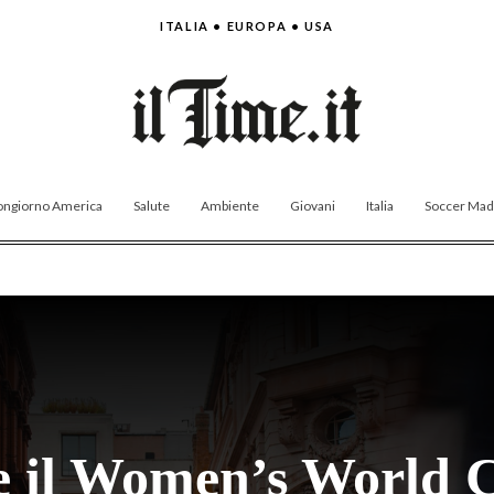
ITALIA • EUROPA • USA
ngiorno America
Salute
Ambiente
Giovani
Italia
Soccer Made
e il Women’s World C