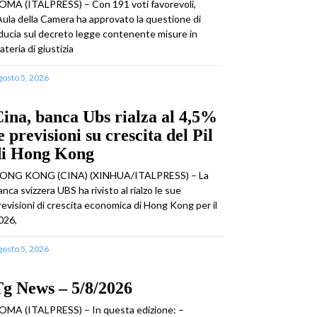
OMA (ITALPRESS) – Con 191 voti favorevoli,
’Aula della Camera ha approvato la questione di
iducia sul decreto legge contenente misure in
ateria di giustizia
gosto 5, 2026
ina, banca Ubs rialza al 4,5%
e previsioni su crescita del Pil
di Hong Kong
ONG KONG (CINA) (XINHUA/ITALPRESS) – La
anca svizzera UBS ha rivisto al rialzo le sue
revisioni di crescita economica di Hong Kong per il
026,
gosto 5, 2026
g News – 5/8/2026
OMA (ITALPRESS) – In questa edizione: –