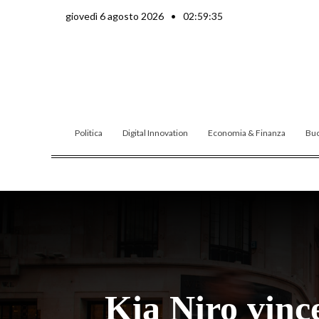
Vai
giovedì 6 agosto 2026
•
02:59:36
al
contenuto
Politica
Digital Innovation
Economia & Finanza
Buo
Kia Niro vinc