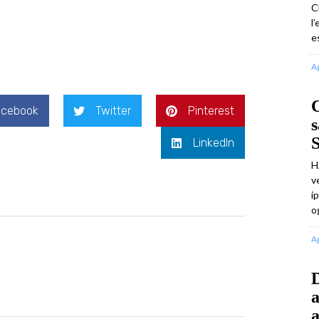
C
l
e
A
C
acebook
Twitter
Pinterest
s
LinkedIn
H
v
i
o
A
a
a