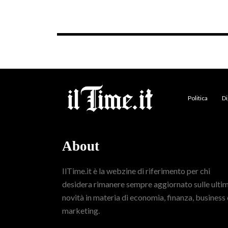
Politica
Di
About
IlTime.it è la webzine di riferimento per chi
desidera rimanere sempre aggiornato sulle ulti
novità in materia di economia, finanza, business 
marketing.