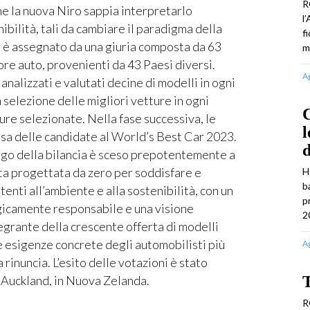
R
e la nuova Niro sappia interpretarlo
l
ibilità, tali da cambiare il paradigma della
f
r è assegnato da una giuria composta da 63
m
ore auto, provenienti da 43 Paesi diversi.
A
nalizzati e valutati decine di modelli in ogni
 selezione delle migliori vetture in ogni
C
ure selezionate. Nella fase successiva, le
l
rosa delle candidate al World’s Best Car 2023.
’ago della bilancia è sceso prepotentemente a
ta progettata da zero per soddisfare e
H
b
enti all’ambiente e alla sostenibilità, con un
p
ogicamente responsabile e una visione
2
egrante della crescente offerta di modelli
e esigenze concrete degli automobilisti più
A
 rinuncia. L’esito delle votazioni è stato
i Auckland, in Nuova Zelanda.
T
R