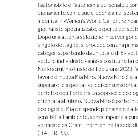
l’automobile e l’autonomia personale e com
pienamente con le sue credenziali di sosten
mobilità. Il Women’s World Car of the Yea
giornaliste specializzate, esperte del sett
Dopo una attenta selezione in cui vengono a
singolo dettaglio, si procede con una prima
categoria, partendo da un totale di 59 vett
vetture individuate vanno a costituire la 
Nello scrutinio finale dell’edizione 2023 l
favore di nuova Kia Niro. Nuova Niro è sta
superare le aspettative dei consumatori att
perfetto equilibrio tra un approccio ecol
orientata al futuro. Nuova Niro è parte int
ecologici di Kia e risponde pienamente all
sensibili all’ambiente, senza imporre alcuna
verificato da Grant Thornton, nella sede d
(ITALPRESS).