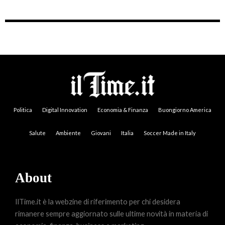
Politica
Digital Innovation
Economia & Finanza
Buongiorno America
Salute
Ambiente
Giovani
Italia
Soccer Made in Italy
About
IlTime.it è la webzine di riferimento per chi desidera
rimanere sempre aggiornato sulle ultime novità in materia di