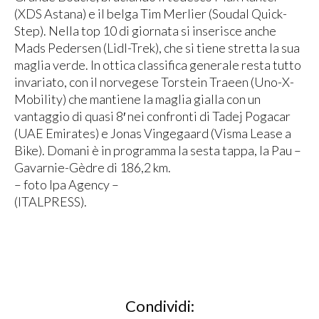
(XDS Astana) e il belga Tim Merlier (Soudal Quick-
Step). Nella top 10 di giornata si inserisce anche
Mads Pedersen (Lidl-Trek), che si tiene stretta la sua
maglia verde. In ottica classifica generale resta tutto
invariato, con il norvegese Torstein Traeen (Uno-X-
Mobility) che mantiene la maglia gialla con un
vantaggio di quasi 8′ nei confronti di Tadej Pogacar
(UAE Emirates) e Jonas Vingegaard (Visma Lease a
Bike). Domani è in programma la sesta tappa, la Pau –
Gavarnie-Gèdre di 186,2 km.
– foto Ipa Agency –
(ITALPRESS).
Condividi: