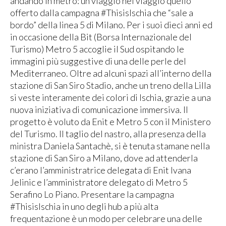
andando in metro: un viaggio nel viaggio quello
offerto dalla campagna #ThisisIschia che “sale a
bordo” della linea 5 di Milano. Per i suoi dieci anni ed
in occasione della Bit (Borsa Internazionale del
Turismo) Metro 5 accoglie il Sud ospitando le
immagini più suggestive di una delle perle del
Mediterraneo. Oltre ad alcuni spazi all’interno della
stazione di San Siro Stadio, anche un treno della Lilla
si veste interamente dei colori di Ischia, grazie a una
nuova iniziativa di comunicazione immersiva. Il
progetto è voluto da Enit e Metro 5 con il Ministero
del Turismo. Il taglio del nastro, alla presenza della
ministra Daniela Santachè, si è tenuta stamane nella
stazione di San Siro a Milano, dove ad attenderla
c’erano l’amministratrice delegata di Enit Ivana
Jelinic e l’amministratore delegato di Metro 5
Serafino Lo Piano. Presentare la campagna
#ThisisIschia in uno degli hub a più alta
frequentazione è un modo per celebrare una delle