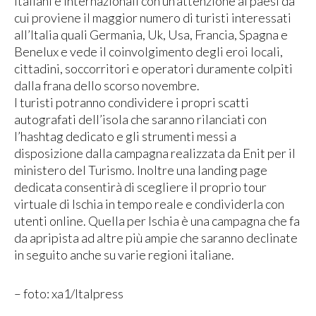
italiani e internazionali con un’attenzione ai paesi da
cui proviene il maggior numero di turisti interessati
all’Italia quali Germania, Uk, Usa, Francia, Spagna e
Benelux e vede il coinvolgimento degli eroi locali,
cittadini, soccorritori e operatori duramente colpiti
dalla frana dello scorso novembre.
I turisti potranno condividere i propri scatti
autografati dell’isola che saranno rilanciati con
l’hashtag dedicato e gli strumenti messi a
disposizione dalla campagna realizzata da Enit per il
ministero del Turismo. Inoltre una landing page
dedicata consentirà di scegliere il proprio tour
virtuale di Ischia in tempo reale e condividerla con
utenti online. Quella per Ischia è una campagna che fa
da apripista ad altre più ampie che saranno declinate
in seguito anche su varie regioni italiane.
– foto: xa1/Italpress