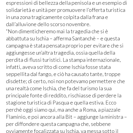
espressioni di bellezza della penisola e un esempio di
solidarietà e unità per promuovere l’offerta turistica
in una zona tragicamente colpita dalla frana e
dall’alluvione dello scorso novembre.
“Non dimenticheremo mai la tragedia che si è
abbattuta su Ischia – afferma Santanchè – e questa
campagna è stata pensata proprio per evitare che si
aggiungesse un’altra tragedia, ossia quella della
perdita di flussi turistici. La stampa internazionale,
infatti, aveva scritto di come Ischia fosse stata
seppellita dal fango, e ciò ha causato tante, troppe
disdette; di certo, noi non potevamo permettere che
una realtà come Ischia, che fa del turismo la sua
principale fonte di reddito, rischiasse di perdere la
stagione turistica di Pasqua e quella estiva. Ecco
perchè oggi siamo qui, ma anche a Roma, a piazzale
Flaminio, e poi ancora alla Bit – aggiunge la ministra –
per diffondere questa campagna che, sebbene
ovviamente focalizzata su Ischia, va messa sotto il