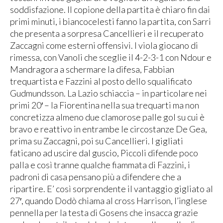
soddisfazione. Il copione della partita è chiaro fin dai
primi minuti, i biancocelesti fanno la partita, con Sarri
che presenta a sorpresa Cancellieri e il recuperato
Zaccagni come esterni offensivi. I viola giocano di
rimessa, con Vanoli che sceglie il 4-2-3-1 con Ndour e
Mandragora a schermare la difesa, Fabbian
trequartista e Fazzini al posto dello squalificato
Gudmundsson. La Lazio schiaccia – in particolare nei
primi 20′ – la Fiorentina nella sua trequarti ma non
concretizza almeno due clamorose palle gol su cui è
bravo e reattivo in entrambe le circostanze De Gea,
prima su Zaccagni, poi su Cancellieri. I gigliati
faticano ad uscire dal guscio, Piccoli difende poco
palla e così tranne qualche fiammata di Fazzini, i
padroni di casa pensano più a difendere che a
ripartire. E’ così sorprendente il vantaggio gigliato al
27′, quando Dodò chiama al cross Harrison, l’inglese
pennella per la testa di Gosens che insacca grazie