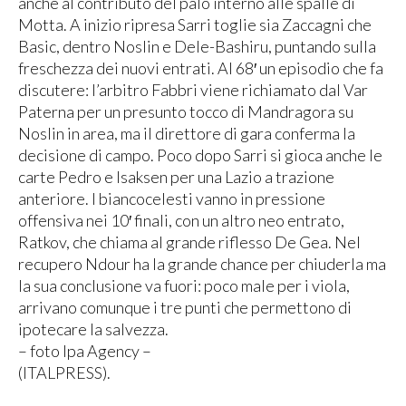
anche al contributo del palo interno alle spalle di
Motta. A inizio ripresa Sarri toglie sia Zaccagni che
Basic, dentro Noslin e Dele-Bashiru, puntando sulla
freschezza dei nuovi entrati. Al 68′ un episodio che fa
discutere: l’arbitro Fabbri viene richiamato dal Var
Paterna per un presunto tocco di Mandragora su
Noslin in area, ma il direttore di gara conferma la
decisione di campo. Poco dopo Sarri si gioca anche le
carte Pedro e Isaksen per una Lazio a trazione
anteriore. I biancocelesti vanno in pressione
offensiva nei 10′ finali, con un altro neo entrato,
Ratkov, che chiama al grande riflesso De Gea. Nel
recupero Ndour ha la grande chance per chiuderla ma
la sua conclusione va fuori: poco male per i viola,
arrivano comunque i tre punti che permettono di
ipotecare la salvezza.
– foto Ipa Agency –
(ITALPRESS).