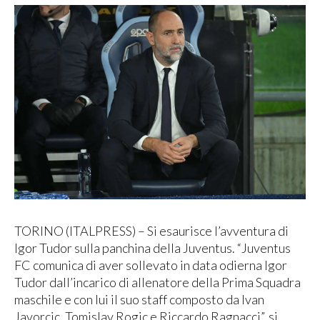
TORINO (ITALPRESS) – Si esaurisce l’avventura di
Igor Tudor sulla panchina della Juventus. “Juventus
FC comunica di aver sollevato in data odierna Igor
Tudor dall’incarico di allenatore della Prima Squadra
maschile e con lui il suo staff composto da Ivan
Javorcic, Tomislav Rogic e Riccardo Ragnacci”, si