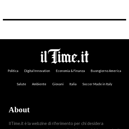
Politica
Digital Innovation
Economia & Finanza
Buongiorno America
Salute
Ambiente
Giovani
Italia
Soccer Made in Italy
About
IlTime.it è la webzine di riferimento per chi desidera