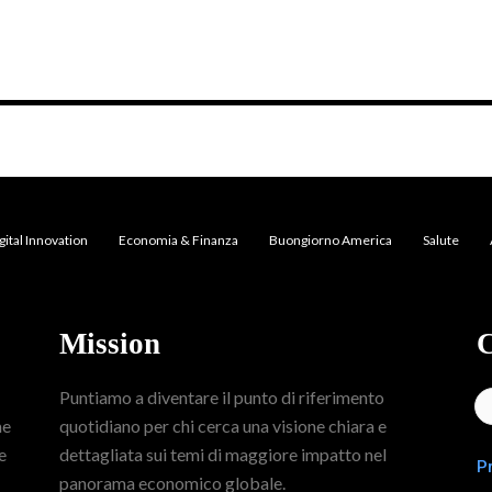
gital Innovation
Economia & Finanza
Buongiorno America
Salute
Mission
C
Puntiamo a diventare il punto di riferimento
me
quotidiano per chi cerca una visione chiara e
e
dettagliata sui temi di maggiore impatto nel
P
panorama economico globale.