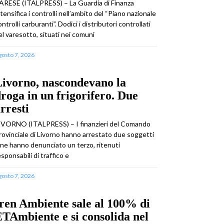
ARESE (ITALPRESS) – La Guardia di Finanza
ntensifica i controlli nell’ambito del “Piano nazionale
ontrolli carburanti”. Dodici i distributori controllati
el varesotto, situati nei comuni
gosto 7, 2026
ivorno, nascondevano la
roga in un frigorifero. Due
rresti
IVORNO (ITALPRESS) – I finanzieri del Comando
rovinciale di Livorno hanno arrestato due soggetti
 ne hanno denunciato un terzo, ritenuti
esponsabili di traffico e
gosto 7, 2026
ren Ambiente sale al 100% di
TAmbiente e si consolida nel