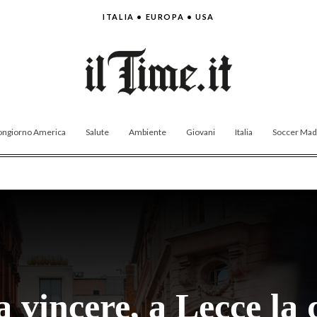
ITALIA • EUROPA • USA
ngiorno America
Salute
Ambiente
Giovani
Italia
Soccer Made
 vincere, a Lecce la