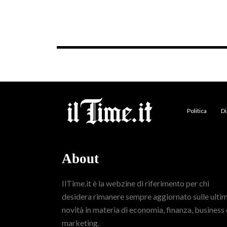
Politica
Di
About
IlTime.it è la webzine di riferimento per chi
desidera rimanere sempre aggiornato sulle ulti
novità in materia di economia, finanza, business 
marketing.