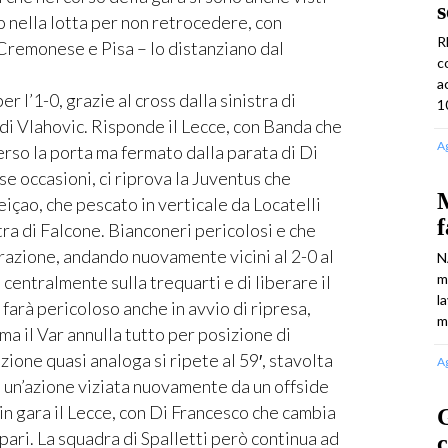
s
to nella lotta per non retrocedere, con
R
 Cremonese e Pisa – lo distanziano dal
c
a
 l’1-0, grazie al cross dalla sinistra di
1
 di Vlahovic. Risponde il Lecce, con Banda che
A
erso la porta ma fermato dalla parata di Di
se occasioni, ci riprova la Juventus che
M
çao, che pescato in verticale da Locatelli
f
stra di Falcone. Bianconeri pericolosi e che
frazione, andando nuovamente vicini al 2-0 al
N
m
 centralmente sulla trequarti e di liberare il
l
i farà pericoloso anche in avvio di ripresa,
m
ma il Var annulla tutto per posizione di
ione quasi analoga si ripete al 59′, stavolta
A
i un’azione viziata nuovamente da un offside
 in gara il Lecce, con Di Francesco che cambia
l pari. La squadra di Spalletti però continua ad
c