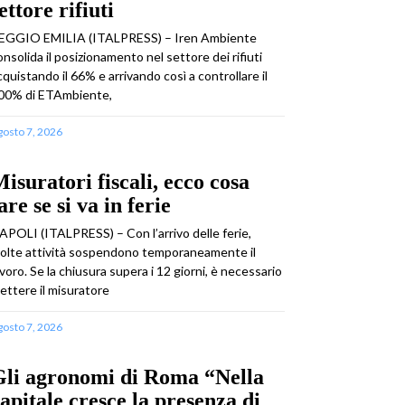
ettore rifiuti
EGGIO EMILIA (ITALPRESS) – Iren Ambiente
onsolida il posizionamento nel settore dei rifiuti
cquistando il 66% e arrivando così a controllare il
00% di ETAmbiente,
gosto 7, 2026
isuratori fiscali, ecco cosa
are se si va in ferie
APOLI (ITALPRESS) – Con l’arrivo delle ferie,
olte attività sospendono temporaneamente il
avoro. Se la chiusura supera i 12 giorni, è necessario
ettere il misuratore
gosto 7, 2026
Gli agronomi di Roma “Nella
apitale cresce la presenza di