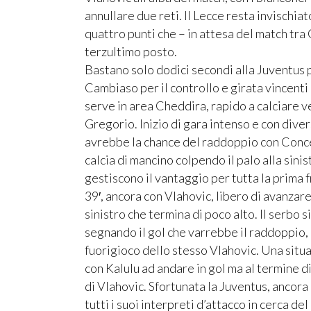
annullare due reti. Il Lecce resta invischia
quattro punti che – in attesa del match tra
terzultimo posto.
Bastano solo dodici secondi alla Juventus per
Cambiaso per il controllo e girata vincenti
serve in area Cheddira, rapido a calciare v
Gregorio. Inizio di gara intenso e con diver
avrebbe la chance del raddoppio con Concei
calcia di mancino colpendo il palo alla sini
gestiscono il vantaggio per tutta la prima 
39′, ancora con Vlahovic, libero di avanzare
sinistro che termina di poco alto. Il serbo s
segnando il gol che varrebbe il raddoppio, 
fuorigioco dello stesso Vlahovic. Una situaz
con Kalulu ad andare in gol ma al termine d
di Vlahovic. Sfortunata la Juventus, ancora
tutti i suoi interpreti d’attacco in cerca de