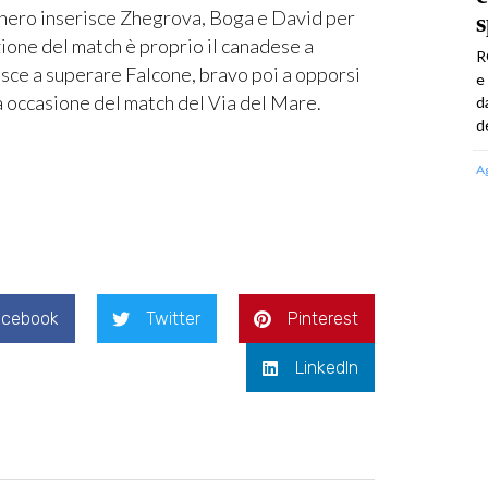
conero inserisce Zhegrova, Boga e David per
s
azione del match è proprio il canadese a
R
esce a superare Falcone, bravo poi a opporsi
e
a occasione del match del Via del Mare.
d
d
A
acebook
Twitter
Pinterest
LinkedIn