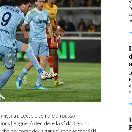
V
i
c
n
A
L
d
a
L
P
e
r
A
 misura a Lecce e compie un passo
I
ons League. A decidere la sfida il gol di
E
i che nel corso della gara si sono anche visti