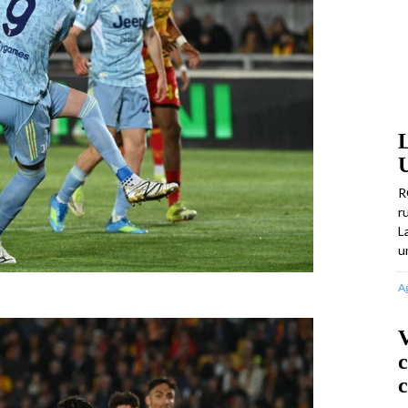
U
R
r
L
u
A
V
c
c