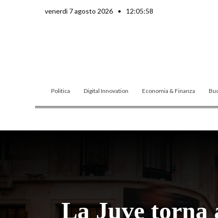
Vai
venerdì 7 agosto 2026
•
12:05:59
al
contenuto
Politica
Digital Innovation
Economia & Finanza
Buo
La Juve torna a