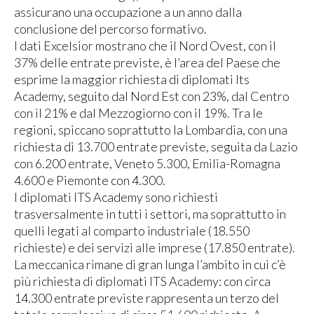
assicurano una occupazione a un anno dalla
conclusione del percorso formativo.
I dati Excelsior mostrano che il Nord Ovest, con il
37% delle entrate previste, è l’area del Paese che
esprime la maggior richiesta di diplomati Its
Academy, seguito dal Nord Est con 23%, dal Centro
con il 21% e dal Mezzogiorno con il 19%. Tra le
regioni, spiccano soprattutto la Lombardia, con una
richiesta di 13.700 entrate previste, seguita da Lazio
con 6.200 entrate, Veneto 5.300, Emilia-Romagna
4.600 e Piemonte con 4.300.
I diplomati ITS Academy sono richiesti
trasversalmente in tutti i set­tori, ma soprattutto in
quelli legati al comparto indu­striale (18.550
richieste) e dei servizi alle imprese (17.850 entrate).
La meccanica rimane di gran lunga l’ambito in cui c’è
più richiesta di diplomati ITS Academy: con circa
14.300 entrate previste rap­presenta un terzo del