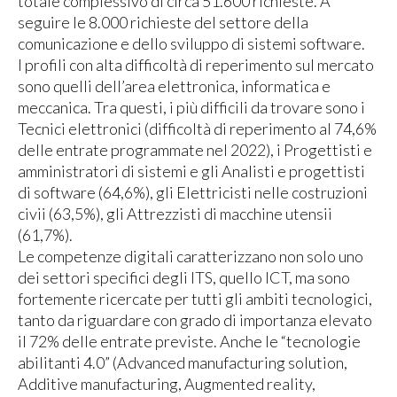
totale complessivo di circa 51.600 richieste. A
seguire le 8.000 richieste del settore della
comunicazione e dello svi­luppo di sistemi software.
I profili con alta difficoltà di reperimento sul mercato
sono quelli dell’area elettronica, infor­matica e
meccanica. Tra questi, i più difficili da trovare sono i
Tecnici elettronici (difficoltà di reperimento al 74,6%
delle entrate programmate nel 2022), i Progettisti e
amministratori di sistemi e gli Analisti e progettisti
di software (64,6%), gli Elettricisti nelle costruzioni
civii (63,5%), gli Attrezzisti di macchine utensii
(61,7%).
Le competenze digitali caratterizzano non solo uno
dei settori specifici degli ITS, quello ICT, ma sono
fortemente ricercate per tutti gli ambiti tecnologici,
tanto da riguardare con grado di importanza ele­vato
il 72% delle entrate previste. Anche le “tecnologie
abilitanti 4.0” (Advanced manufacturing solution,
Additive manufacturing, Augmented reality,