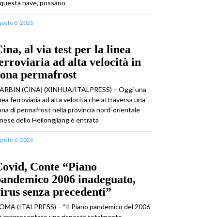
 questa nave, possano
gosto 6, 2026
ina, al via test per la linea
erroviaria ad alta velocità in
zona permafrost
ARBIN (CINA) (XINHUA/ITALPRESS) – Oggi una
inea ferroviaria ad alta velocità che attraversa una
ona di permafrost nella provincia nord-orientale
inese dello Heilongjiang è entrata
gosto 6, 2026
Covid, Conte “Piano
pandemico 2006 inadeguato,
irus senza precedenti”
OMA (ITALPRESS) – “Il Piano pandemico del 2006
a rappresentato una risposta totalmente