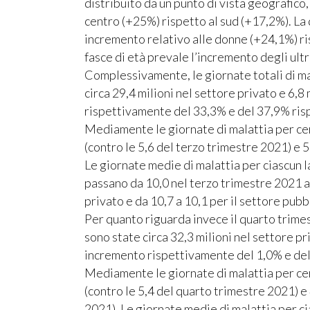
distribuito da un punto di vista geografico
centro (+25%) rispetto al sud (+17,2%). La
incremento relativo alle donne (+24,1%) ri
fasce di età prevale l’incremento degli ul
Complessivamente, le giornate totali di ma
circa 29,4 milioni nel settore privato e 6,8
rispettivamente del 33,3% e del 37,9% risp
Mediamente le giornate di malattia per cer
(contro le 5,6 del terzo trimestre 2021) e 5
Le giornate medie di malattia per ciascun 
passano da 10,0 nel terzo trimestre 2021 a 
privato e da 10,7 a 10,1 per il settore pubb
Per quanto riguarda invece il quarto trimes
sono state circa 32,3 milioni nel settore pr
incremento rispettivamente del 1,0% e del 
Mediamente le giornate di malattia per cer
(contro le 5,4 del quarto trimestre 2021) e 
2021). Le giornate medie di malattia per c