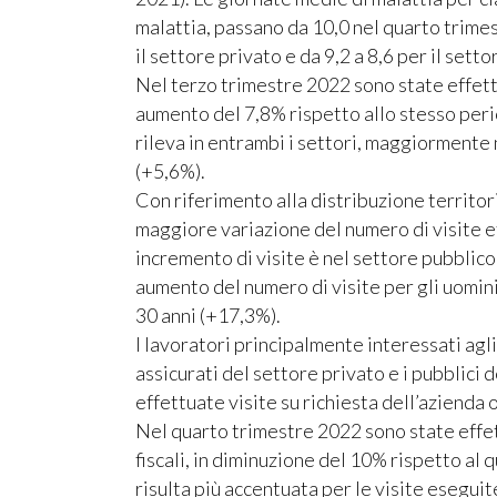
malattia, passano da 10,0 nel quarto trime
il settore privato e da 9,2 a 8,6 per il sett
Nel terzo trimestre 2022 sono state effettu
aumento del 7,8% rispetto allo stesso per
rileva in entrambi i settori, maggiormente 
(+5,6%).
Con riferimento alla distribuzione territori
maggiore variazione del numero di visite e
incremento di visite è nel settore pubblico
aumento del numero di visite per gli uomini 
30 anni (+17,3%).
I lavoratori principalmente interessati agl
assicurati del settore privato e i pubblici 
effettuate visite su richiesta dell’azienda o
Nel quarto trimestre 2022 sono state eff
fiscali, in diminuzione del 10% rispetto al
risulta più accentuata per le visite eseguit