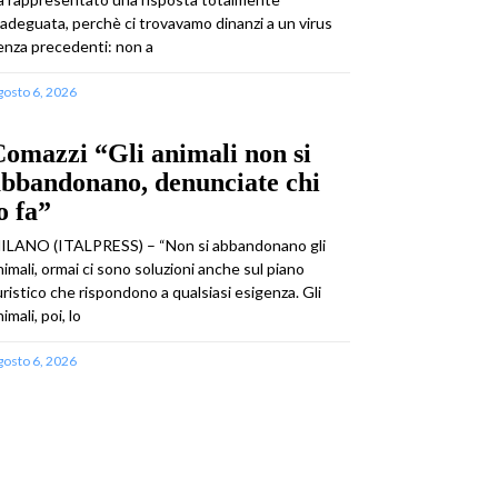
nadeguata, perchè ci trovavamo dinanzi a un virus
enza precedenti: non a
gosto 6, 2026
omazzi “Gli animali non si
abbandonano, denunciate chi
o fa”
ILANO (ITALPRESS) – “Non si abbandonano gli
nimali, ormai ci sono soluzioni anche sul piano
uristico che rispondono a qualsiasi esigenza. Gli
imali, poi, lo
gosto 6, 2026