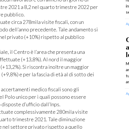
i
stre 2021 a 8,2 nel quarto trimestre 2022 per
s
ore pubblico.
ate circa 278mila visite fiscali, con un
A
iodo dell’anno precedente. Tale andamento si
nel privato (+10%) rispetto al pubblico
C
ale, il Centro è l’area che presenta una
l
ffettuate (+13,8%). Al nord il maggior
M
 (+13,2%). Si riscontra inoltre un maggior
a
(+9,8%) e per la fascia di età al di sotto dei
t
an
i accertamenti medico fiscali sono gli
A
del Polo unico per i quali possono essere
 disposte d’ufficio dall’Inps.
ettuate complessivamente 280mila visite
 quarto trimestre 2021. Tale diminuzione
e nel settore privato rispetto a quello