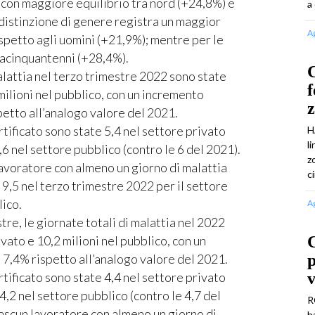
, con maggiore equilibrio tra nord (+24,8%) e
a
 distinzione di genere registra un maggior
A
spetto agli uomini (+21,9%); mentre per le
tracinquantenni (+28,4%).
C
lattia nel terzo trimestre 2022 sono state
f
 milioni nel pubblico, con un incremento
etto all’analogo valore del 2021.
tificato sono state 5,4 nel settore privato
H
l
,6 nel settore pubblico (contro le 6 del 2021).
z
lavoratore con almeno un giorno di malattia
c
9,5 nel terzo trimestre 2022 per il settore
lico.
A
tre, le giornate totali di malattia nel 2022
ivato e 10,2 milioni nel pubblico, con un
7,4% rispetto all’analogo valore del 2021.
tificato sono state 4,4 nel settore privato
v
4,2 nel settore pubblico (contro le 4,7 del
R
iascun lavoratore con almeno un giorno di
h