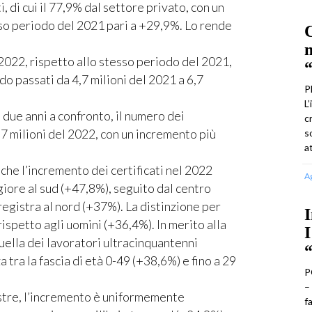
, di cui il 77,9% dal settore privato, con un
so periodo del 2021 pari a +29,9%. Lo rende
C
m
e 2022, rispetto allo stesso periodo del 2021,
“
o passati da 4,7 milioni del 2021 a 6,7
P
L
 due anni a confronto, il numero dei
c
9,7 milioni del 2022, con un incremento più
s
a
a che l’incremento dei certificati nel 2022
A
iore al sud (+47,8%), seguito dal centro
egistra al nord (+37%). La distinzione per
I
spetto agli uomini (+36,4%). In merito alla
I
quella dei lavoratori ultracinquantenni
 tra la fascia di età 0-49 (+38,6%) e fino a 29
P
–
estre, l’incremento è uniformemente
f