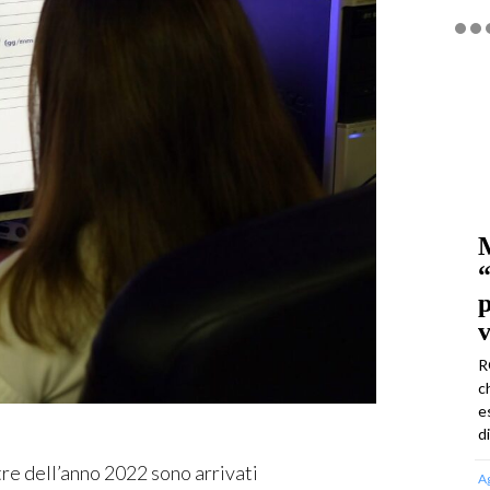
M
“
p
v
R
c
e
d
 dell’anno 2022 sono arrivati
A