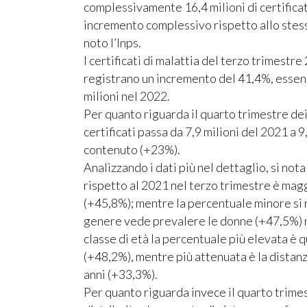
complessivamente 16,4 milioni di certificati
incremento complessivo rispetto allo stes
noto l’Inps.
I certificati di malattia del terzo trimestr
registrano un incremento del 41,4%, essend
milioni nel 2022.
Per quanto riguarda il quarto trimestre dei
certificati passa da 7,9 milioni del 2021 a 
contenuto (+23%).
Analizzando i dati più nel dettaglio, si not
rispetto al 2021 nel terzo trimestre è magg
(+45,8%); mentre la percentuale minore si r
genere vede prevalere le donne (+47,5%) ri
classe di età la percentuale più elevata è 
(+48,2%), mentre più attenuata è la distanza
anni (+33,3%).
Per quanto riguarda invece il quarto trim