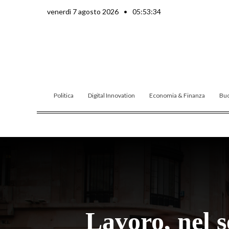
Vai
venerdì 7 agosto 2026
•
05:53:35
al
contenuto
Politica
Digital Innovation
Economia & Finanza
Buo
Lavoro, nel s