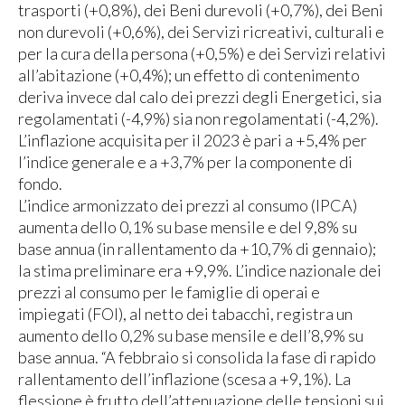
trasporti (+0,8%), dei Beni durevoli (+0,7%), dei Beni
non durevoli (+0,6%), dei Servizi ricreativi, culturali e
per la cura della persona (+0,5%) e dei Servizi relativi
all’abitazione (+0,4%); un effetto di contenimento
deriva invece dal calo dei prezzi degli Energetici, sia
regolamentati (-4,9%) sia non regolamentati (-4,2%).
L’inflazione acquisita per il 2023 è pari a +5,4% per
l’indice generale e a +3,7% per la componente di
fondo.
L’indice armonizzato dei prezzi al consumo (IPCA)
aumenta dello 0,1% su base mensile e del 9,8% su
base annua (in rallentamento da +10,7% di gennaio);
la stima preliminare era +9,9%. L’indice nazionale dei
prezzi al consumo per le famiglie di operai e
impiegati (FOI), al netto dei tabacchi, registra un
aumento dello 0,2% su base mensile e dell’8,9% su
base annua. “A febbraio si consolida la fase di rapido
rallentamento dell’inflazione (scesa a +9,1%). La
flessione è frutto dell’attenuazione delle tensioni sui