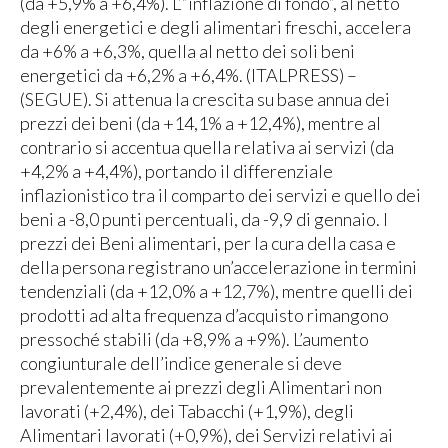
(da +5,9% a +6,4%). L’”inflazione di fondo”, al netto
degli energetici e degli alimentari freschi, accelera
da +6% a +6,3%, quella al netto dei soli beni
energetici da +6,2% a +6,4%. (ITALPRESS) –
(SEGUE). Si attenua la crescita su base annua dei
prezzi dei beni (da +14,1% a +12,4%), mentre al
contrario si accentua quella relativa ai servizi (da
+4,2% a +4,4%), portando il differenziale
inflazionistico tra il comparto dei servizi e quello dei
beni a -8,0 punti percentuali, da -9,9 di gennaio. I
prezzi dei Beni alimentari, per la cura della casa e
della persona registrano un’accelerazione in termini
tendenziali (da +12,0% a +12,7%), mentre quelli dei
prodotti ad alta frequenza d’acquisto rimangono
pressoché stabili (da +8,9% a +9%). L’aumento
congiunturale dell’indice generale si deve
prevalentemente ai prezzi degli Alimentari non
lavorati (+2,4%), dei Tabacchi (+1,9%), degli
Alimentari lavorati (+0,9%), dei Servizi relativi ai