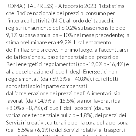
ROMA (ITALPRESS) – A febbraio 2023 l’Istat stima
che l’indice nazionale dei prezzi al consumo per
l’intera collettività (NIC), al lordo dei tabacchi,
registri un aumento dello 0,2% su base mensile e del
9,1% su base annua, da +10% nel mese precedente; la
stima preliminare era +9,2%. Il rallentamento
dell’inflazione si deve, in primo luogo, all’accentuarsi
della flessione su base tendenziale dei prezzi dei
Beni energetici regolamentati (da -12,0% a -16,4%) e
alla decelerazione di quelli degli Energetici non
regolamentati (da +59,3% a +40,8%), i cui effetti
sono stati solo in parte compensati
dall’accelerazione dei prezzi degli Alimentari, sia
lavorati (da +14,9% a +15,5%) sia non lavorati (da
+8,0% a +8,7%), di quelli dei Tabacchi (da una
variazione tendenziale nulla a +1,8%), dei prezzi dei
Servizi ricreativi, culturali e per la cura della persona
(da +5,5% a +6,1%) e dei Servizi relativi ai trasporti