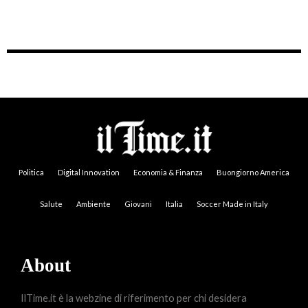
Politica
Digital Innovation
Economia & Finanza
Buongiorno America
Salute
Ambiente
Giovani
Italia
Soccer Made in Italy
About
IlTime.it è la webzine di riferimento per chi desidera