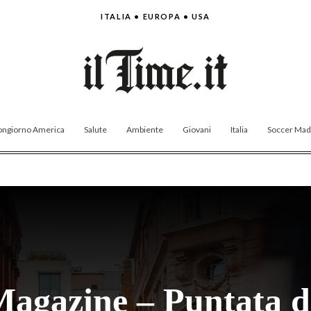
ITALIA • EUROPA • USA
ngiorno America
Salute
Ambiente
Giovani
Italia
Soccer Made
agazine – Puntata d