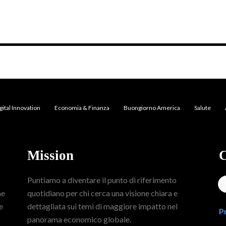
gital Innovation
Economia & Finanza
Buongiorno America
Salute
Mission
C
Puntiamo a diventare il punto di riferimento
me
quotidiano per chi cerca una visione chiara e
e
dettagliata sui temi di maggiore impatto nel
P
panorama economico globale.