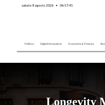
Vai
sabato 8 agosto 2026
•
06:57:42
al
contenuto
Politica
Digital Innovation
Economia & Finanza
Buo
Longevity M