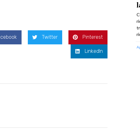
l
C
r
t
r
acebook
Twitter
Pinterest
A
LinkedIn