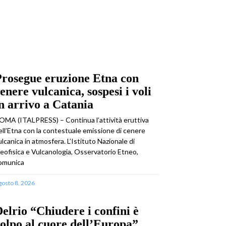
rosegue eruzione Etna con
enere vulcanica, sospesi i voli
n arrivo a Catania
OMA (ITALPRESS) – Continua l’attività eruttiva
ell’Etna con la contestuale emissione di cenere
ulcanica in atmosfera. L’Istituto Nazionale di
eofisica e Vulcanologia, Osservatorio Etneo,
omunica
gosto 8, 2026
elrio “Chiudere i confini è
olpo al cuore dell’Europa”