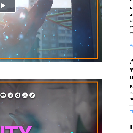
R
Play
a
c
Video
e
c
A
A
v
K
r
m
A
L