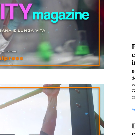
P
c
i
R
d
v
G
c
A
D
c