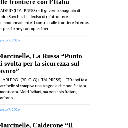
lle frontiere con l’Italia
ADRID (ITALPRESS) – Il governo spagnolo di
edro Sanchez ha deciso di reintrodurre
temporaneamente” i controlli alle frontiere interne,
ei porti e negli aeroporti per
gosto 7, 2026
arcinelle, La Russa “Punto
i svolta per la sicurezza sul
lavoro”
HARLEROI (BELGIO) (ITALPRESS) – “70 anni fa a
arcinelle si compiva una tragedia che non è stata
imenticata. Molti italiani, ma non solo italiani,
orirono
gosto 7, 2026
arcinelle, Calderone “Il