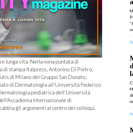
a
M
P
“
n
A
M
 lunga vita. Nella nona puntata di
d
 di stampa Italpress, Antonino Di Pietro,
Cutis di Milano del Gruppo San Donato,
C
iato di Dermatologia all’Università Federico
M
i Dermatologia pediatrica dell’Università
d
ell’Accademia Internazionale di
m
cabbia gli argomenti al centro dei colloqui.
A
M