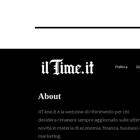
Politica
Di
About
IlTime.it è la webzine di riferimento per chi
desidera rimanere sempre aggiornato sulle ulti
novità in materia di economia, finanza, business 
marketing.