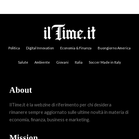
Politica
Digital Innovation
Economia & Finanza
Buongiorno America
Salute
Ambiente
Giovani
Italia
Soccer Made in Italy
About
IlTime.it è la webzine di riferimento per chi desidera
rimanere sempre aggiornato sulle ultime novità in materia di
economia, finanza, business e marketing.
Mission