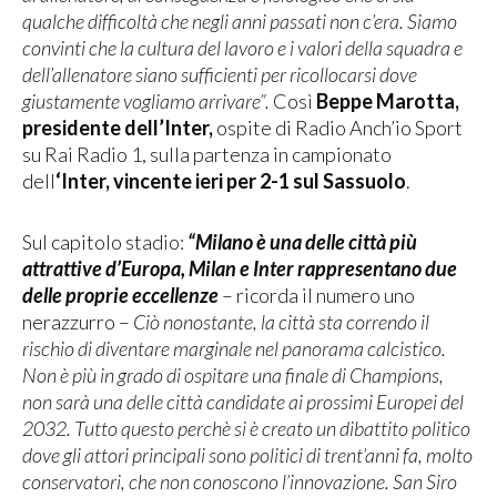
qualche difficoltà che negli anni passati non c’era. Siamo
convinti che la cultura del lavoro e i valori della squadra e
dell’allenatore siano sufficienti per ricollocarsi dove
giustamente vogliamo arrivare”.
Così
Beppe Marotta,
presidente dell’Inter,
ospite di Radio Anch’io Sport
su Rai Radio 1, sulla partenza in campionato
dell
‘Inter, vincente ieri per 2-1 sul Sassuolo
.
Sul capitolo stadio:
“Milano è una delle città più
attrattive d’Europa, Milan e Inter rappresentano due
delle proprie eccellenze
– ricorda il numero uno
nerazzurro –
Ciò nonostante, la città sta correndo il
rischio di diventare marginale nel panorama calcistico.
Non è più in grado di ospitare una finale di Champions,
non sarà una delle città candidate ai prossimi Europei del
2032. Tutto questo perchè si è creato un dibattito politico
dove gli attori principali sono politici di trent’anni fa, molto
conservatori, che non conoscono l’innovazione. San Siro