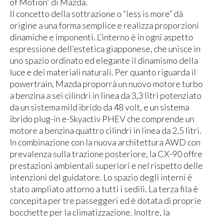
of Motion” di Mazda.
Il concetto della sottrazione o “less is more” dà
origine a una forma semplice e realizza proporzioni
dinamiche e imponenti. L’interno è in ogni aspetto
espressione dell’estetica giapponese, che unisce in
uno spazio ordinato ed elegante il dinamismo della
luce e dei materiali naturali. Per quanto riguarda il
powertrain, Mazda proporrà un nuovo motore turbo
a benzina a sei cilindri in linea da 3,3 litri potenziato
da un sistema mild ibrido da 48 volt, e un sistema
ibrido plug-in e-Skyactiv PHEV che comprende un
motore a benzina quattro cilindri in linea da 2,5 litri.
In combinazione con la nuova architettura AWD con
prevalenza sulla trazione posteriore, la CX-90 offre
prestazioni ambientali superiori e nel rispetto delle
intenzioni del guidatore. Lo spazio degli interni è
stato ampliato attorno a tutti i sedili. La terza fila è
concepita per tre passeggeri ed è dotata di proprie
bocchette per la climatizzazione. Inoltre, la