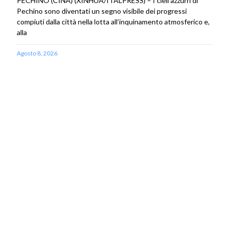
PECHINO (CINA) (XINHUA/ITALPRESS) – I cieli azzurri di
Pechino sono diventati un segno visibile dei progressi
compiuti dalla città nella lotta all’inquinamento atmosferico e,
alla
Agosto 8, 2026