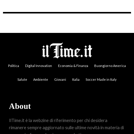
Politica
Digital Innovation
Economia & Finanza
Buongiorno America
Salute
Ambiente
Giovani
Italia
Soccer Made in Italy
About
IlTime.it è la webzine di riferimento per chi desidera
rimanere sempre aggiornato sulle ultime novità in materia di