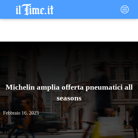
Vai
Main
al
Menu
contenuto
Michelin amplia offerta pneumatici all
seasons
Febbraio 16, 2023