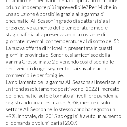
il cambio dei pneumatici della propria auto di fronte
ad un clima sempre più imprevedibile? Per Michelin
una soluzione è possibile grazie alla gamma di
pneumatici All Season in grado di adattarsi sia al
progressivo aumento delle temperature medie
stagionali sia alla presenza ancora costante di
giornate invernali con temperature al di sotto dei 5°.
La nuova offerta di Michelin, presentata in questi
giorni in provincia di Sondrio, si arricchisce della
gamma Crossclimate 2 divenendo così disponibile
per i veicoli di ogni segmento, dai suv alle auto
commerciali e per famiglie.
L’ampliamento della gamma All Seasons si inserisce in
un trend assolutamente positivo: nel 2022 il mercato
dei pneumatici auto è tornato ai livelli pre pandemia
registrando una crescita del 6,3%, mentre il solo
settore All Season nello stesso anno ha segnato un
+9%. In totale, dal 2015 ad oggi si è avuto un aumento
di domanda e volumi pari al 200%.