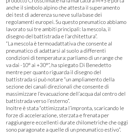
prodotto Crossclimate ha la marcatura M+S e porta
anche il simbolo alpino che attesta il superamento
dei test di aderenza su neve sulla base dei
regolamenti europei. Su questo pneumatico abbiamo
lavorato sui tre ambiti principali: la mescola, il
disegno del battistrada e l’architettura”.
“La mescola è termoadattativa che consente al
pneumatico di adattarsi al suolo a differenti
condizioni di temperatura: parliamo di un range che
va dai -10° ai +30°”, ha spiegato Di Benedetto
mentre per quanto riguarda il disegno del
battistrada si può notare “un ampliamento della
sezione dei canali direzionali che consente di
massimizzare l’evacuazione dell’acqua dal centro del
battistrada verso l’esterno”.
Inoltre è stata “ottimizzata l’impronta, scaricando le
forze di accelerazione, sterzata e frenata per
raggiungere eccellenti durate chilometriche che oggi
sono paragonate a quelle di un pneumatico estivo”.