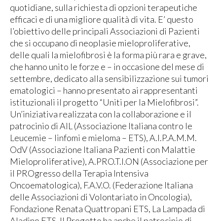
quotidiane, sulla richiesta di opzioni terapeutiche
efficaci e di una migliore qualità di vita. E’ questo
l’obiettivo delle principali Associazioni di Pazienti
che si occupano di neoplasie mieloproliferative,
delle quali la mielofibrosi è la forma più rara e grave,
che hanno unito le forze e – in occasione del mese di
settembre, dedicato alla sensibilizzazione sui tumori
ematologici – hanno presentato ai rappresentanti
istituzionali il progetto “Uniti per la Mielofibrosi”.
Un’iniziativa realizzata con la collaborazione e il
patrocinio di AIL (Associazione Italiana contro le
Leucemie – linfomi e mieloma – ETS), A.I.P.A.M.M.
OdV (Associazione Italiana Pazienti con Malattie
Mieloproliferative), A.PRO.T.I.ON (Associazione per
il PROgresso della Terapia Intensiva
Oncoematologica), F.A.V.O. (Federazione Italiana
delle Associazioni di Volontariato in Oncologia),
Fondazione Renata Quattropani ETS, La Lampada di
Aladino ETS. Il Progetto ha anche il patrocinio di