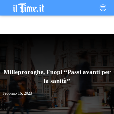
Vai
Main
al
Menu
contenuto
Milleproroghe, Fnopi “Passi avanti per
la sanità”
Febbraio 16, 2023