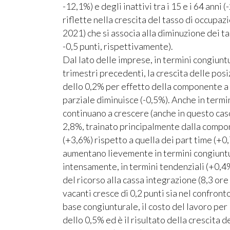
-12,1%) e degli inattivi tra i 15 e i 64 anni 
riflette nella crescita del tasso di occupaz
2021) che si associa alla diminuzione dei tas
-0,5 punti, rispettivamente).
Dal lato delle imprese, in termini congiunt
trimestri precedenti, la crescita delle po
dello 0,2% per effetto della componente a
parziale diminuisce (-0,5%). Anche in termi
continuano a crescere (anche in questo cas
2,8%, trainato principalmente dalla compone
(+3,6%) rispetto a quella dei part time (+
aumentano lievemente in termini congiuntu
intensamente, in termini tendenziali (+0,
del ricorso alla cassa integrazione (8,3 ore 
vacanti cresce di 0,2 punti sia nel confront
base congiunturale, il costo del lavoro pe
dello 0,5% ed è il risultato della crescita d