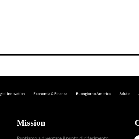
gital Innovation
Economia & Finanza
Buongiorno America
Salute
Mission
C
Puntiamo a diventare il punto di riferimento