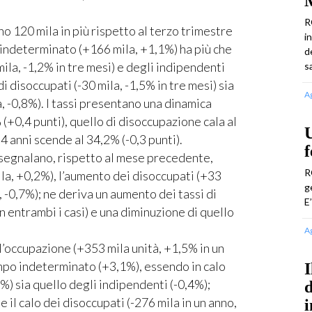
M
R
no 120 mila in più rispetto al terzo trimestre
i
indeterminato (+166 mila, +1,1%) ha più che
d
mila, -1,2% in tre mesi) e degli indipendenti
s
di disoccupati (-30 mila, -1,5% in tre mesi) sia
A
a, -0,8%). I tassi presentano una dinamica
 (+0,4 punti), quello di disoccupazione cala al
U
64 anni scende al 34,2% (-0,3 punti).
f
 segnalano, rispetto al mese precedente,
R
ila, +0,2%), l’aumento dei disoccupati (+33
g
a, -0,7%); ne deriva un aumento dei tassi di
E
 entrambi i casi) e una diminuzione di quello
A
l’occupazione (+353 mila unità, +1,5% in un
mpo indeterminato (+3,1%), essendo in calo
I
%) sia quello degli indipendenti (-0,4%);
d
il calo dei disoccupati (-276 mila in un anno,
i