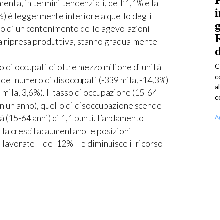
menta, in termini tendenziali, dell’1,1% e la
i
) è leggermente inferiore a quello degli
g
uito di un contenimento delle agevolazioni
la ripresa produttiva, stanno gradualmente
d
 di occupati di oltre mezzo milione di unità
C
c
e del numero di disoccupati (-339 mila, -14,3%)
a
4 mila, 3,6%). Il tasso di occupazione (15-64
c
 in un anno), quello di disoccupazione scende
tà (15-64 anni) di 1,1 punti. L’andamento
A
 la crescita: aumentano le posizioni
 lavorate – del 12% – e diminuisce il ricorso