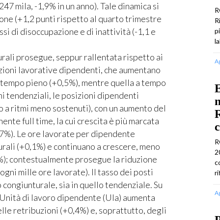
(-247 mila, -1,9% in un anno). Tale dinamica si
R
ione (+1,2 punti rispetto al quarto trimestre
R
si di disoccupazione e di inattività (-1,1 e
p
l
urali prosegue, seppur rallentata rispetto ai
A
sizioni lavorative dipendenti, che aumentano
 tempo pieno (+0,5%), mentre quella a tempo
E
ni tendenziali, le posizioni dipendenti
n
o a ritmi meno sostenuti), con un aumento del
R
nte full time, la cui crescita è più marcata
c
0,7%). Le ore lavorate per dipendente
R
rali (+0,1%) e continuano a crescere, meno
2
4%); contestualmente prosegue la riduzione
c
ogni mille ore lavorate). Il tasso dei posti
r
o congiunturale, sia in quello tendenziale. Su
A
r Unità di lavoro dipendente (Ula) aumenta
elle retribuzioni (+0,4%) e, soprattutto, degli
P