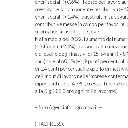
oneri sociali (+0,6%); il costo del lavoro au
crescita della componente retributiva (+1%
oneri sociali (+1,4%); questi ultimi, a seg
contributive messe in campo per favorire 
ritornando ai livelli pre-Covid.
Nella media del 2022, l’aumento del numero
(+545 mila, +2,4%) si associa alla riduzion
e di quello degli inattivi di 15-64 anni (-48
anni) sale al 60,1% (+1,9 punti percentuali
di 1,4 punti percentuali e quello di inattivi
dell’input di lavoro nelle imprese conferma
dipendenti – del 4,7% -, cresce il monte ore
alla Cig (-85,3 ore ogni mille lavorate).
– foto Agenziafotogramma.it –
(ITALPRESS).