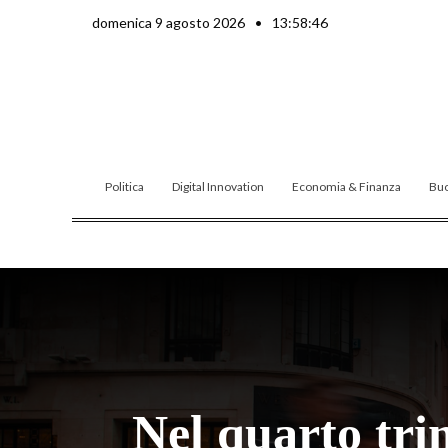
Vai
domenica 9 agosto 2026
•
13:58:47
al
contenuto
Politica
Digital Innovation
Economia & Finanza
Buo
Nel quarto tri