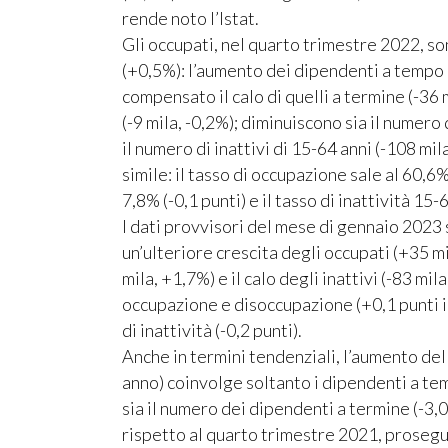
rende noto l’Istat.
Gli occupati, nel quarto trimestre 2022, so
(+0,5%): l’aumento dei dipendenti a tempo 
compensato il calo di quelli a termine (-36 
(-9 mila, -0,2%); diminuiscono sia il numero 
il numero di inattivi di 15-64 anni (-108 mil
simile: il tasso di occupazione sale al 60,6%
7,8% (-0,1 punti) e il tasso di inattività 15-
I dati provvisori del mese di gennaio 2023
un’ulteriore crescita degli occupati (+35 m
mila, +1,7%) e il calo degli inattivi (-83 mil
occupazione e disoccupazione (+0,1 punti in
di inattività (-0,2 punti).
Anche in termini tendenziali, l’aumento del
anno) coinvolge soltanto i dipendenti a te
sia il numero dei dipendenti a termine (-3,0
rispetto al quarto trimestre 2021, prosegue 