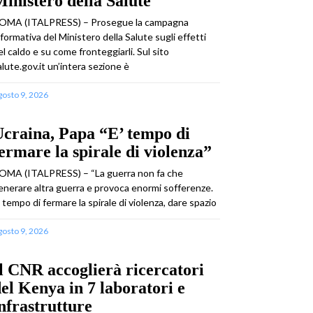
inistero della Salute
OMA (ITALPRESS) – Prosegue la campagna
nformativa del Ministero della Salute sugli effetti
el caldo e su come fronteggiarli. Sul sito
alute.gov.it un’intera sezione è
gosto 9, 2026
craina, Papa “E’ tempo di
ermare la spirale di violenza”
OMA (ITALPRESS) – “La guerra non fa che
enerare altra guerra e provoca enormi sofferenze.
’ tempo di fermare la spirale di violenza, dare spazio
gosto 9, 2026
l CNR accoglierà ricercatori
el Kenya in 7 laboratori e
nfrastrutture