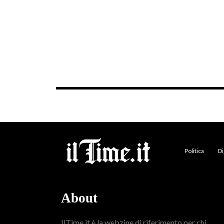
Politica
Di
About
IlTime.it è la webzine di riferimento per chi