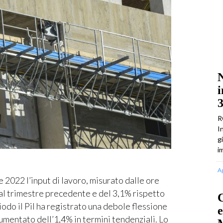
N
i
3
R
I
g
i
A
022 l’input di lavoro, misurato dalle ore
al trimestre precedente e del 3,1% rispetto
odo il Pil ha registrato una debole flessione
e
aumentato dell’1,4% in termini tendenziali. Lo