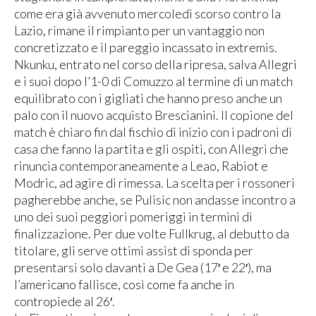
come era già avvenuto mercoledì scorso contro la
Lazio, rimane il rimpianto per un vantaggio non
concretizzato e il pareggio incassato in extremis.
Nkunku, entrato nel corso della ripresa, salva Allegri
e i suoi dopo l’1-0 di Comuzzo al termine di un match
equilibrato con i gigliati che hanno preso anche un
palo con il nuovo acquisto Brescianini. Il copione del
match è chiaro fin dal fischio di inizio con i padroni di
casa che fanno la partita e gli ospiti, con Allegri che
rinuncia contemporaneamente a Leao, Rabiot e
Modric, ad agire di rimessa. La scelta per i rossoneri
pagherebbe anche, se Pulisic non andasse incontro a
uno dei suoi peggiori pomeriggi in termini di
finalizzazione. Per due volte Fullkrug, al debutto da
titolare, gli serve ottimi assist di sponda per
presentarsi solo davanti a De Gea (17′ e 22′), ma
l’americano fallisce, così come fa anche in
contropiede al 26′.