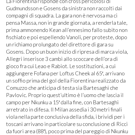
La Fiorentina risponde con cross pericolosi di
Gudmundsson e Gosens da sinistra non raccolti dai
compagni di squadra. La gara non è nervosa ma ci
pensa Massa, non in grande giornata, a renderla tale,
prima ammonendo Kean all’ennesimo fallo subito non
fischiato e poi espellendo Vanoli, per proteste, dopo
un richiamo prolungato del direttore di gara su
Gosens. Dopo un buon inizio di ripresa di marca viola,
Allegri inserisce 3 cambi allo scoccare dell’ora di
gioco fra cui Leao e Rabiot. Le sostituzioni, a cui
aggiungere Fofana per Loftus Cheek al 65′, arrivano
un soffio prima del gol della Fiorentina realizzato da
Comuzzo che anticipa di testa sia Bartesaghi che
Pavlovic. Proprio quest’ultimo è l’uomo che lascia il
campo per Nkunku a 15′ dalla fine, con Bartesaghi
arretrato in difesa. Il Milan assedia i 30 metri finali
viola nella parte conclusiva della sfida, i brividi per i
toscani arrivano in particolare su conclusione di Ricci
da fuori area (88′), poco prima del pareggio di Nkunku