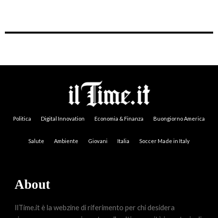
Politica
Digital Innovation
Economia & Finanza
Buongiorno America
Salute
Ambiente
Giovani
Italia
Soccer Made in Italy
About
IlTime.it è la webzine di riferimento per chi desidera