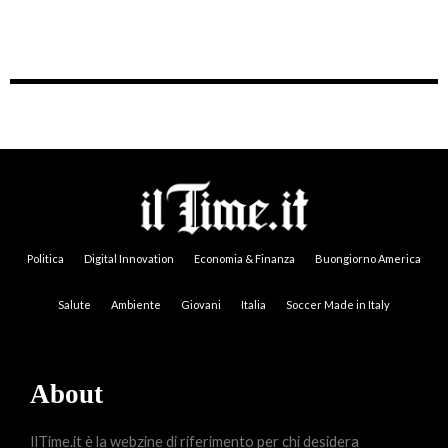
Politica
Digital Innovation
Economia & Finanza
Buongiorno America
Salute
Ambiente
Giovani
Italia
Soccer Made in Italy
About
IlTime.it è la webzine di riferimento per chi desidera