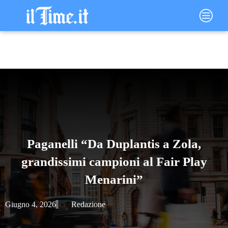
Vai
Main
al
Menu
contenuto
Paganelli “Da Duplantis a Zola,
grandissimi campioni al Fair Play
Menarini”
Giugno 4, 2026
Redazione