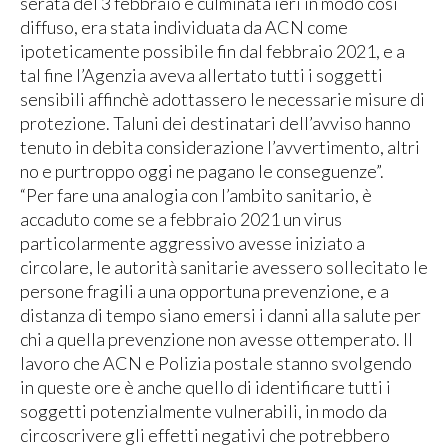
serata del 3 febbraio e culminata ieri in modo così
diffuso, era stata individuata da ACN come
ipoteticamente possibile fin dal febbraio 2021, e a
tal fine l’Agenzia aveva allertato tutti i soggetti
sensibili affinchè adottassero le necessarie misure di
protezione. Taluni dei destinatari dell’avviso hanno
tenuto in debita considerazione l’avvertimento, altri
no e purtroppo oggi ne pagano le conseguenze”.
“Per fare una analogia con l’ambito sanitario, è
accaduto come se a febbraio 2021 un virus
particolarmente aggressivo avesse iniziato a
circolare, le autorità sanitarie avessero sollecitato le
persone fragili a una opportuna prevenzione, e a
distanza di tempo siano emersi i danni alla salute per
chi a quella prevenzione non avesse ottemperato. Il
lavoro che ACN e Polizia postale stanno svolgendo
in queste ore è anche quello di identificare tutti i
soggetti potenzialmente vulnerabili, in modo da
circoscrivere gli effetti negativi che potrebbero