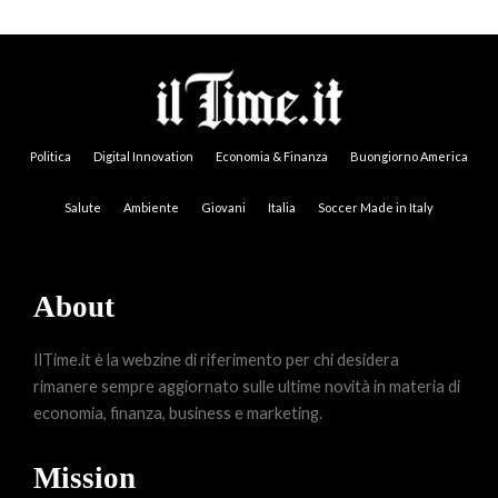
Politica
Digital Innovation
Economia & Finanza
Buongiorno America
Salute
Ambiente
Giovani
Italia
Soccer Made in Italy
About
IlTime.it è la webzine di riferimento per chi desidera
rimanere sempre aggiornato sulle ultime novità in materia di
economia, finanza, business e marketing.
Mission