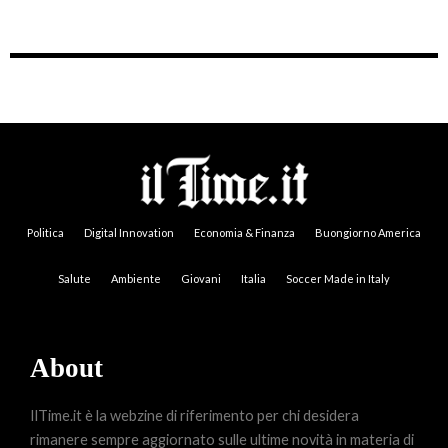
Politica
Digital Innovation
Economia & Finanza
Buongiorno America
Salute
Ambiente
Giovani
Italia
Soccer Made in Italy
About
IlTime.it è la webzine di riferimento per chi desidera
rimanere sempre aggiornato sulle ultime novità in materia di