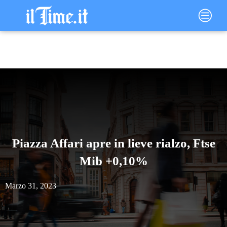
Vai
Main
al
Menu
contenuto
Piazza Affari apre in lieve rialzo, Ftse
Mib +0,10%
Marzo 31, 2023