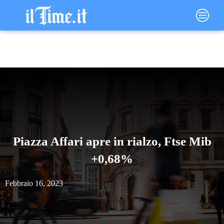
Vai
Main
al
Menu
contenuto
Piazza Affari apre in rialzo, Ftse Mib
+0,68%
Febbraio 16, 2023