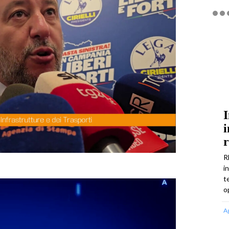
I
i
R
i
t
o
A