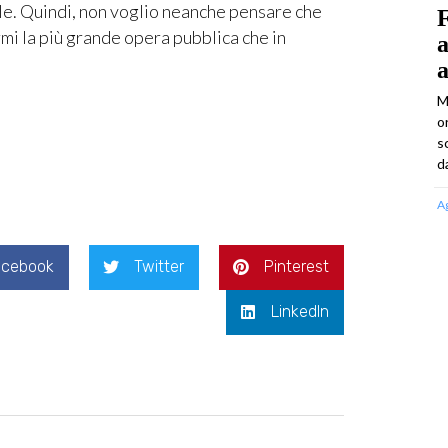
nale. Quindi, non voglio neanche pensare che
F
rmi la più grande opera pubblica che in
a
M
o
s
d
A
acebook
Twitter
Pinterest
LinkedIn