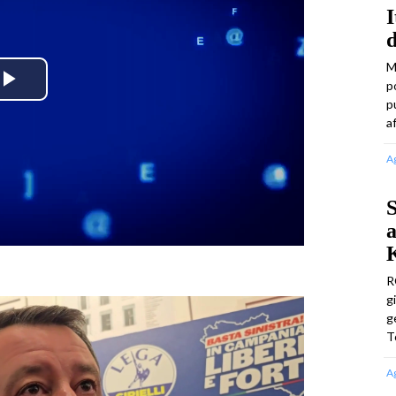
I
d
M
p
Play
p
a
Video
A
S
a
R
g
g
T
A