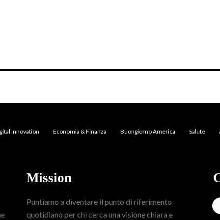
gital Innovation
Economia & Finanza
Buongiorno America
Salute
Mission
C
Puntiamo a diventare il punto di riferimento
me
quotidiano per chi cerca una visione chiara e