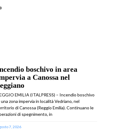
ncendio boschivo in area
mpervia a Canossa nel
reggiano
EGGIO EMILIA (ITALPRESS) – Incendio boschivo
n una zona impervia in località Vedriano, nel
erritorio di Canossa (Reggio Emilia). Continuano le
perazioni di spegnimento, in
gosto 7, 2026