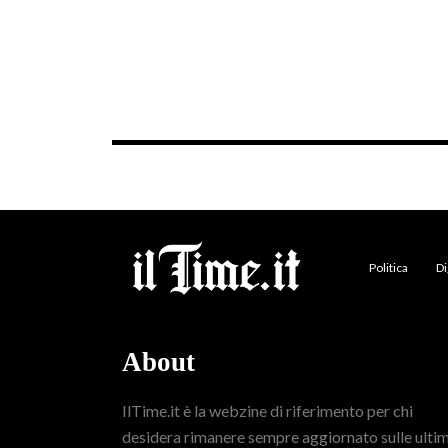
Politica
Di
About
IlTime.it è la webzine di riferimento per chi
desidera rimanere sempre aggiornato sulle ulti