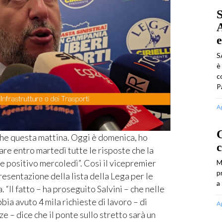
S
A
e
S
è
c
P
A
G
he questa mattina. Oggi è domenica, ho
c
dare entro martedì tutte le risposte che la
e positivo mercoledì”. Così il vicepremier
M
p
resentazione della lista della Lega per le
a
“Il fatto – ha proseguito Salvini – che nelle
bia avuto 4 mila richieste di lavoro – di
A
ze – dice che il ponte sullo stretto sarà un