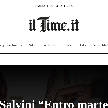
ITALIA • EUROPA • USA
ngiorno America
Salute
Ambiente
Giovani
Italia
Soccer Made
 Salvini “Entro marted