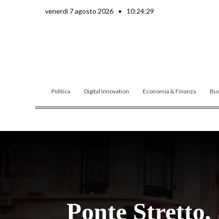
Vai
venerdì 7 agosto 2026
•
10:24:30
al
contenuto
Politica
Digital Innovation
Economia & Finanza
Buo
Ponte Stretto,