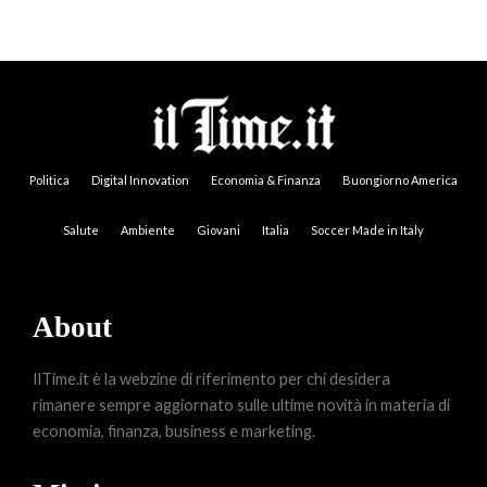
Politica
Digital Innovation
Economia & Finanza
Buongiorno America
Salute
Ambiente
Giovani
Italia
Soccer Made in Italy
About
IlTime.it è la webzine di riferimento per chi desidera
rimanere sempre aggiornato sulle ultime novità in materia di
economia, finanza, business e marketing.