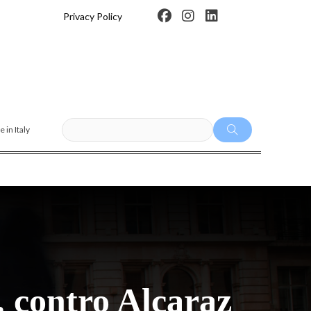
F
I
L
Privacy Policy
a
n
i
c
s
n
e
t
k
b
a
e
o
g
d
o
r
i
k
a
n
m
 in Italy
 contro Alcaraz