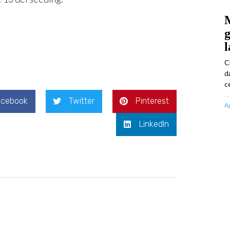
M
g
l
C
d
ce
acebook
Twitter
Pinterest
A
LinkedIn