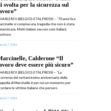
i svolta per la sicurezza sul
lavoro”
HARLEROI (BELGIO) (ITALPRESS) – “70 anni fa a
arcinelle si compiva una tragedia che non è stata
imenticata. Molti italiani, ma non solo italiani,
orirono
gosto 7, 2026
arcinelle, Calderone “Il
avoro deve essere più sicuro”
HARLEROI (BELGIO) (ITALPRESS) – “La
icorrenza del settantesimo anniversario della
ragedia di Marcinelle è per noi un momento per
icordare le vittime italiane che persero
gosto 7, 2026