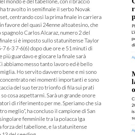
C
del mondo e del tabellone, con il braccio
r
ha travolto in semifinale il serbo Novak
p
set, centrando così la prima finale in carriera
in favore del quasi 24enne altoatesino, che
P
lo spagnolo Carlos Alcaraz, numero 2 del
L
p
finale si è imposto sullo statunitense Taylor
d
 5-7 6-3 7-6(6) dopo due ore e 51 minuti di
e più guardavo e giocare la finale sarà
A
Ci abbiamo messo tanto lavoro ed è bello
famiglia. Ho servito davvero bene e mi sono
M
 concentrato nei momenti importanti e sono
l
accia del suo terzo trionfo di fila sui prati
o
n so cosa aspettarmi. Sarà un grande onore
C
catori di riferimento per me. Speriamo che sia
2
tro meglio”, ha concluso il campione di San
i
s
 singolare femminile tra la polacca Iga
 forza del tabellone, e la statunitense
A
 13 del seeding.