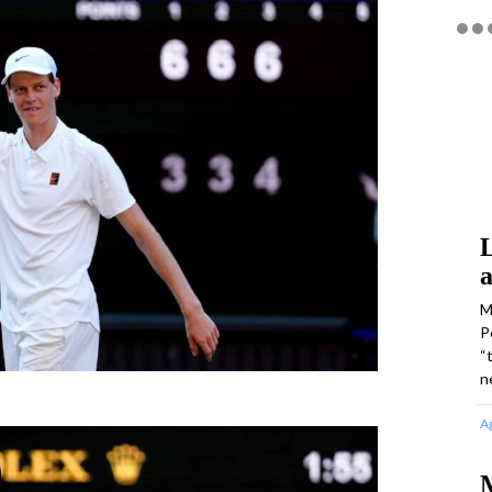
L
a
M
P
“
n
A
M