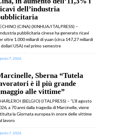
ina, in aumento dell’11,3% i
icavi dell’industria
ubblicitaria
ECHINO (CINA) (XINHUA/ITALPRESS) –
’industria pubblicitaria cinese ha generato ricavi
er oltre 1.000 miliardi di yuan (circa 147,27 miliardi
i dollari USA) nel primo semestre
gosto 7, 2026
arcinelle, Sberna “Tutela
avoratori è il più grande
maggio alle vittime”
HARLEROI (BELGIO) (ITALPRESS) – “L’8 agosto
026, a 70 anni dalla tragedia di Marcinelle, viene
stituita la Giornata europea in onore delle vittime
ul lavoro
gosto 7, 2026