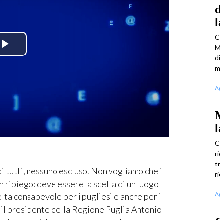
d
C
M
Play
d
m
Video
A
M
l
C
r
t
di tutti, nessuno escluso. Non vogliamo che i
r
n ripiego: deve essere la scelta di un luogo
A
celta consapevole per i pugliesi e anche per i
sì il presidente della Regione Puglia Antonio