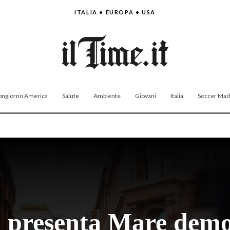
ITALIA • EUROPA • USA
ngiorno America
Salute
Ambiente
Giovani
Italia
Soccer Made
 presenta Mare demo