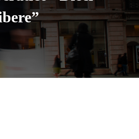
ibere”