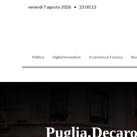
Vai
venerdì 7 agosto 2026
•
23:00:14
al
contenuto
Politica
Digital Innovation
Economia & Finanza
Buo
Puglia,Decaro