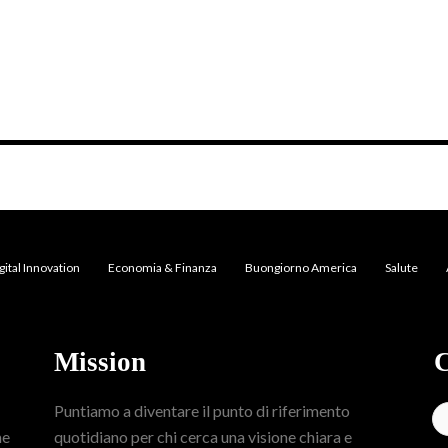
gital Innovation
Economia & Finanza
Buongiorno America
Salute
Mission
C
Puntiamo a diventare il punto di riferimento
me
quotidiano per chi cerca una visione chiara e