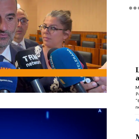
L
a
M
P
“
n
A
M