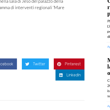
C
lla sala di Jeso del palazzo della
r
ramma di interventi regionali ‘Mare
p
P
L
p
d
A
M
acebook
Twitter
Pinterest
l
o
LinkedIn
C
2
i
s
A