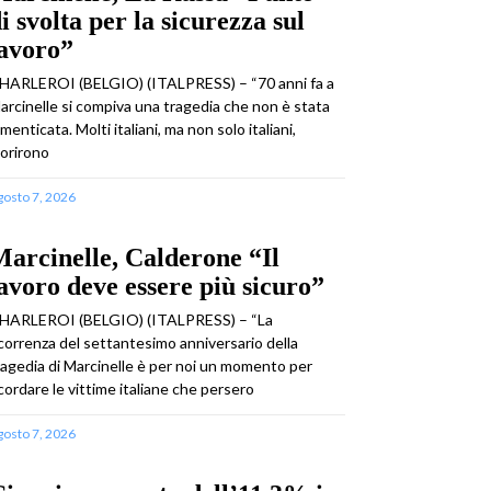
i svolta per la sicurezza sul
lavoro”
HARLEROI (BELGIO) (ITALPRESS) – “70 anni fa a
arcinelle si compiva una tragedia che non è stata
imenticata. Molti italiani, ma non solo italiani,
orirono
gosto 7, 2026
arcinelle, Calderone “Il
avoro deve essere più sicuro”
HARLEROI (BELGIO) (ITALPRESS) – “La
icorrenza del settantesimo anniversario della
ragedia di Marcinelle è per noi un momento per
icordare le vittime italiane che persero
gosto 7, 2026