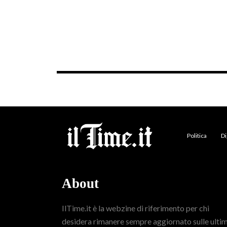
Politica
Di
About
IlTime.it è la webzine di riferimento per chi
desidera rimanere sempre aggiornato sulle ulti