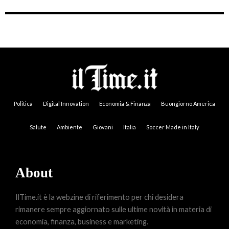
Politica
Digital Innovation
Economia & Finanza
Buongiorno America
Salute
Ambiente
Giovani
Italia
Soccer Made in Italy
About
IlTime.it è la webzine di riferimento per chi desidera
rimanere sempre aggiornato sulle ultime novità in materia di
economia, finanza, business e marketing.