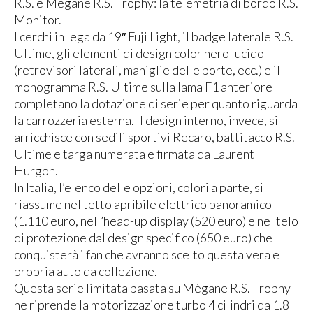
R.S. e Mègane R.S. Trophy: la telemetria di bordo R.S.
Monitor.
I cerchi in lega da 19″ Fuji Light, il badge laterale R.S.
Ultime, gli elementi di design color nero lucido
(retrovisori laterali, maniglie delle porte, ecc.) e il
monogramma R.S. Ultime sulla lama F1 anteriore
completano la dotazione di serie per quanto riguarda
la carrozzeria esterna. Il design interno, invece, si
arricchisce con sedili sportivi Recaro, battitacco R.S.
Ultime e targa numerata e firmata da Laurent
Hurgon.
In Italia, l’elenco delle opzioni, colori a parte, si
riassume nel tetto apribile elettrico panoramico
(1.110 euro, nell’head-up display (520 euro) e nel telo
di protezione dal design specifico (650 euro) che
conquisterà i fan che avranno scelto questa vera e
propria auto da collezione.
Questa serie limitata basata su Mègane R.S. Trophy
ne riprende la motorizzazione turbo 4 cilindri da 1.8