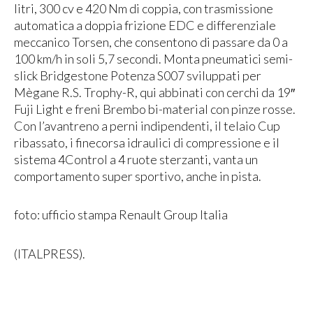
litri, 300 cv e 420 Nm di coppia, con trasmissione
automatica a doppia frizione EDC e differenziale
meccanico Torsen, che consentono di passare da 0 a
100 km/h in soli 5,7 secondi. Monta pneumatici semi-
slick Bridgestone Potenza S007 sviluppati per
Mègane R.S. Trophy-R, qui abbinati con cerchi da 19″
Fuji Light e freni Brembo bi-material con pinze rosse.
Con l’avantreno a perni indipendenti, il telaio Cup
ribassato, i finecorsa idraulici di compressione e il
sistema 4Control a 4 ruote sterzanti, vanta un
comportamento super sportivo, anche in pista.
foto: ufficio stampa Renault Group Italia
(ITALPRESS).