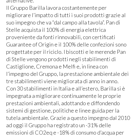
alternative.
Il Gruppo Barilla lavora costantemente per
migliorare l’impatto di tutti i suoi prodotti grazie al
suo impegno che va “dal campo alla tavola”. Pan di
Stelle acquista il 100% di energia elettrica
proveniente da fonti rinnovabili, con certificati
Guarantee of Origin e il 100% delle confezioni sono
progettate per il riciclo. I biscotti e le merende Pan
di Stelle vengono prodotti negli stabilimenti di
Castiglione, Cremona e Melfi e, in linea con
l’impegno del Gruppo, la prestazione ambientale dei
tre stabilimenti viene migliorata di anno in anno.
Con 30 stabilimenti in Italia e all’estero, Barilla si è
impegnata a migliorare continuamente le proprie
prestazioni ambientali, adottando e diffondendo
sistemi di gestione, politiche e linee guida per la
tutela ambientale. Grazie a questo impegno dal 2010
ad oggi il Gruppo ha registrato un -31% delle
emissioni di CO2eq e -18% di consumo d’acqua per