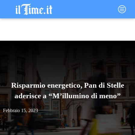
Vai
Main
al
Menu
contenuto
Risparmio energetico, Pan di Stelle
aderisce a “M’illumino di meno”
Febbraio 15, 2023