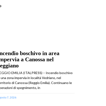
ncendio boschivo in area
mpervia a Canossa nel
reggiano
EGGIO EMILIA (ITALPRESS) – Incendio boschivo
n una zona impervia in località Vedriano, nel
erritorio di Canossa (Reggio Emilia). Continuano le
perazioni di spegnimento, in
gosto 7, 2026