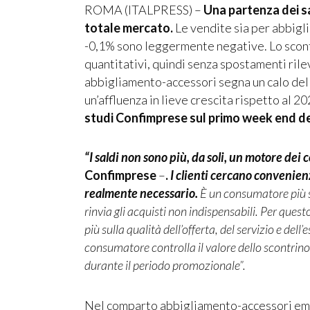
ROMA (ITALPRESS) –
Una partenza dei s
totale mercato.
Le vendite sia per abbigli
-0,1% sono leggermente negative. Lo scontr
quantitativi, quindi senza spostamenti rilev
abbigliamento-accessori segna un calo del 
un’affluenza in lieve crescita rispetto al 
studi Confimprese sul primo week end dei sa
“I saldi non sono più, da soli, un motore dei
Confimprese
–
.
I clienti cercano convenien
realmente necessario.
È un consumatore più s
rinvia gli acquisti non indispensabili. Per questo
più sulla qualità dell’offerta, del servizio e dell
consumatore controlla il valore dello scontri
durante il periodo promozionale”.
Nel comparto abbigliamento-accessori emer