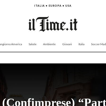
ITALIA • EUROPA • USA
ngiorno America
Salute
Ambiente
Giovani
Italia
Soccer Made
a (Confimprese) “Part