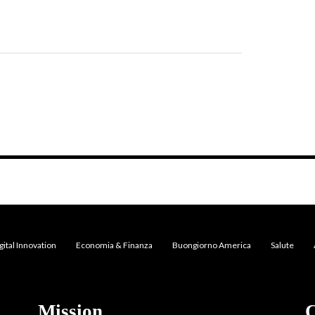
gital Innovation
Economia & Finanza
Buongiorno America
Salute
Mission
C