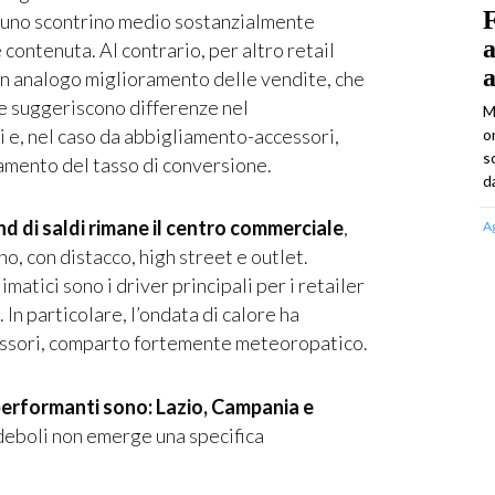
F
 di uno scontrino medio sostanzialmente
a
 contenuta. Al contrario, per altro retail
 un analogo miglioramento delle vendite, che
e suggeriscono differenze nel
M
e, nel caso da abbigliamento-accessori,
o
s
ramento del tasso di conversione.
d
d di saldi rimane il centro commerciale
,
A
no, con distacco, high street e outlet.
matici sono i driver principali per i retailer
In particolare, l’ondata di calore ha
cessori, comparto fortemente meteoropatico.
 performanti sono: Lazio, Campania e
deboli non emerge una specifica