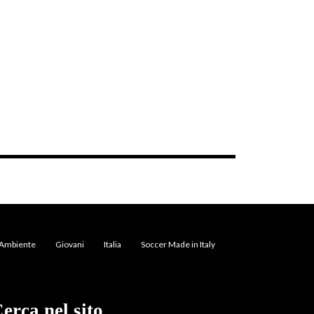
Ambiente
Giovani
Italia
Soccer Made in Italy
erca nel sito