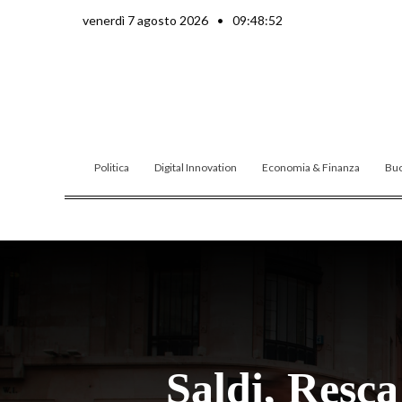
Vai
venerdì 7 agosto 2026
•
09:48:53
al
contenuto
Politica
Digital Innovation
Economia & Finanza
Buo
Saldi, Resc