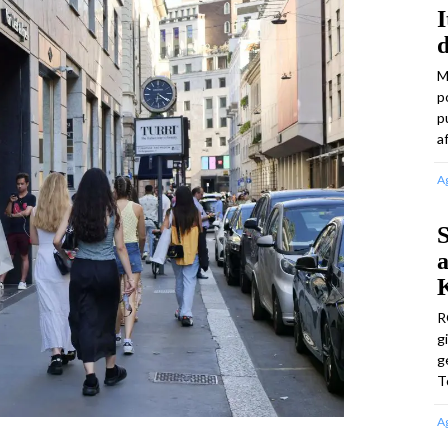
I
d
M
p
p
a
A
S
a
R
g
g
T
A