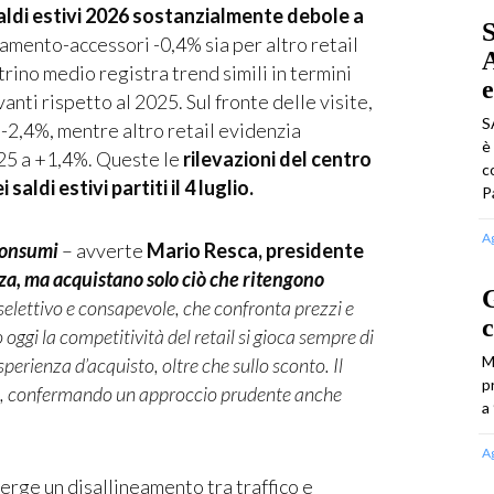
aldi estivi 2026 sostanzialmente debole a
S
amento-accessori -0,4% sia per altro retail
A
ino medio registra trend simili in termini
e
anti rispetto al 2025. Sul fronte delle visite,
S
-2,4%, mentre altro retail evidenzia
è
2025 a +1,4%. Queste le
rilevazioni del centro
c
ldi estivi partiti il 4 luglio.
P
A
 consumi
– avverte
Mario Resca, presidente
za, ma acquistano solo ciò che ritengono
G
elettivo e consapevole, che confronta prezzi e
c
 oggi la competitività del retail si gioca sempre di
M
’esperienza d’acquisto, oltre che sullo sconto. Il
p
no, confermando un approccio prudente anche
a
A
ge un disallineamento tra traffico e