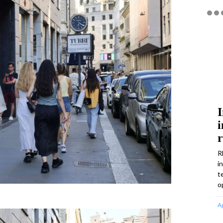
I
i
R
i
t
o
A