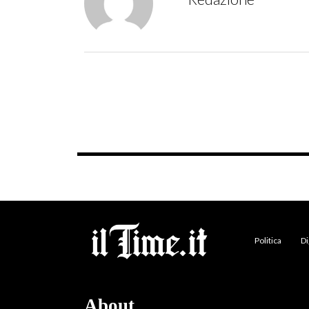
Politica
Di
About