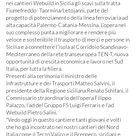
nei cantieri Webuild in Sicilia gli scavi sulla tratta
Fiumefreddo- Taormina/Letojanni, parte del
progetto di potenziamento della linea ferroviaria ad
alta capacità Palermo-Catania-Messina. L’opera nel
suo complesso punta a migliorare e rendere più
veloce e sostenibile il trasporto di merci e persone in
Sicilia e a connettere l’isola al Corridoio Scandinavo-
Mediterraneo della rete transeuropea TEN-T, nuova
opportunità di crescita economica e lavoro nel Sud
Italia, per tutta la filiera.
Presenti alla cerimonia il ministro delle
Infrastrutture e dei Trasporti Matteo Salvini, il
presidente della Regione siciliana Renato Schifani, il
Commissario straordinario dell’opera Filippo
Palazzo, l’ad del Gruppo FS Luigi Ferraris e l’ad
Webuild Pietro Salini.
“Vedo oggi in questo cantiere tanti giovani e volti
che ho già incontrato nei nostri cantieri del Nord
Italia come il Terzo Valico e il Brennero, siciliani e