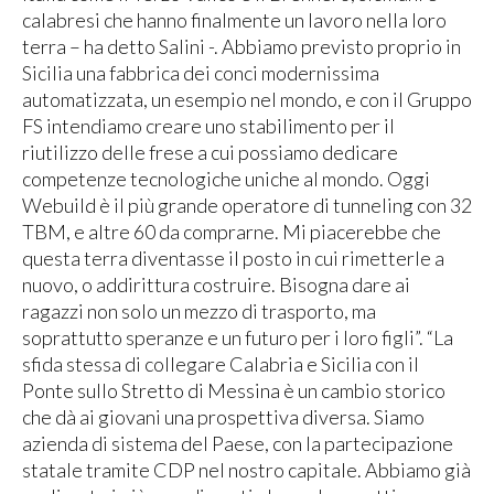
calabresi che hanno finalmente un lavoro nella loro
terra – ha detto Salini -. Abbiamo previsto proprio in
Sicilia una fabbrica dei conci modernissima
automatizzata, un esempio nel mondo, e con il Gruppo
FS intendiamo creare uno stabilimento per il
riutilizzo delle frese a cui possiamo dedicare
competenze tecnologiche uniche al mondo. Oggi
Webuild è il più grande operatore di tunneling con 32
TBM, e altre 60 da comprarne. Mi piacerebbe che
questa terra diventasse il posto in cui rimetterle a
nuovo, o addirittura costruire. Bisogna dare ai
ragazzi non solo un mezzo di trasporto, ma
soprattutto speranze e un futuro per i loro figli”. “La
sfida stessa di collegare Calabria e Sicilia con il
Ponte sullo Stretto di Messina è un cambio storico
che dà ai giovani una prospettiva diversa. Siamo
azienda di sistema del Paese, con la partecipazione
statale tramite CDP nel nostro capitale. Abbiamo già