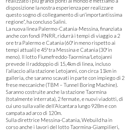
realizzato i più grandi ponti al mondo e mettiamo a
disposizione la nostra esperienza per realizzare
questo sogno di collegamento di un’importantissima
regione”, ha concluso Salini.
La nuova linea Palermo-Catania-Messina, finanziata
anche con fondi PNRR, ridurrà i tempi di viaggio a 2
ore tra Palermo e Catania (60′ in meno rispetto ai
tempi attuali) e 45′ tra Messina e Catania (30′ in
meno). Il lotto Fiumefreddo-Taormina/Letojanni
prevede il raddoppio di 15,4km di linea, incluso
l’allaccio alla stazione Letojanni, con circa 11km in
galleria, che saranno scavati in parte con impiego di 2
frese meccaniche (TBM – Tunnel Boring Machine).
Saranno costruite anche la stazione Taormina
(totalmente interrata), 2 fermate, e nuovi viadotti, di
cui uno sulla valle dell’Alcantara lungo 928m e con
campata ad arco di 120m.
Sulla direttrice Messina-Catania, Webuild ha in
corso anche i lavori del lotto Taormina-Giampilieri,