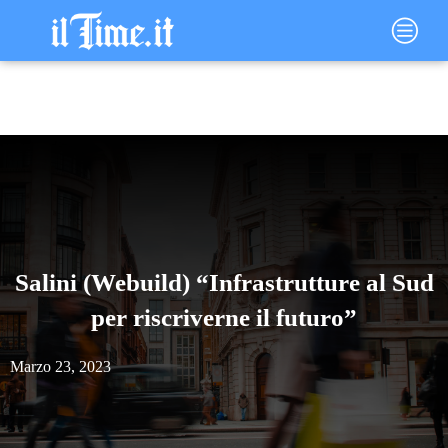
Vai
Main
al
Menu
contenuto
Salini (Webuild) “Infrastrutture al Sud
per riscriverne il futuro”
Marzo 23, 2023