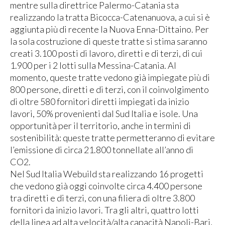
mentre sulla direttrice Palermo-Catania sta
realizzando la tratta Bicocca-Catenanuova, a cui si è
aggiunta più di recente la Nuova Enna-Dittaino. Per
la sola costruzione di queste tratte si stima saranno
creati 3.100 posti di lavoro, diretti e di terzi, di cui
1.900 per i 2 lotti sulla Messina-Catania. Al
momento, queste tratte vedono già impiegate più di
800 persone, diretti e di terzi, con il coinvolgimento
di oltre 580 fornitori diretti impiegati da inizio
lavori, 50% provenienti dal Sud Italia e isole. Una
opportunità per il territorio, anche in termini di
sostenibilità: queste tratte permetteranno di evitare
l’emissione di circa 21.800 tonnellate all’anno di
CO2.
Nel Sud Italia Webuild sta realizzando 16 progetti
che vedono già oggi coinvolte circa 4.400 persone
tra diretti e di terzi, con una filiera di oltre 3.800
fornitori da inizio lavori. Tra gli altri, quattro lotti
della linea ad alta velocità/alta capacità Napoli-Bari,