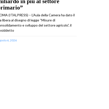
iliardo in più al settore
primario”
OMA (ITALPRESS) – L’Aula della Camera ha dato il
ia libera al disegno di legge “Misure di
onsolidamento e sviluppo del settore agricolo”, il
osiddetto
gosto 6, 2026