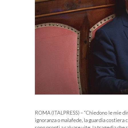
ROMA (ITALPRESS) – “Chiedono le mie dimi
ignoranza o malafede, la guardia costiera 
sono pronti a salvare vite, la tragedia che s