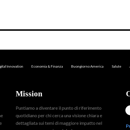
gital Innovation
Economia & Finanza
Buongiorno America
Salute
Mission
C
Puntiamo a diventare il punto di riferimento
me
quotidiano per chi cerca una visione chiara e
e
dettagliata sui temi di maggiore impatto nel
P