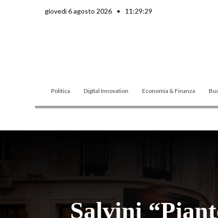
Vai
giovedì 6 agosto 2026
•
11:29:31
al
contenuto
Politica
Digital Innovation
Economia & Finanza
Buo
Salvini “Piant