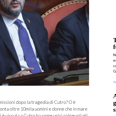
T
N
e
c
G
A
A
ssioni dopo la tragedia di Cutro? O è
g
conta oltre 10mila uomini e donne che in mare
s
i è vissuta a Cutro ha come unici colpevoli gli