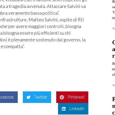
R
sata a tragedia avvenuta. Attaccare Salvini va
se
embra veramente bassa politica”.
T
s
Infrastrutture, Matteo Salvini, ospite di Rtl
nche per avere maggiori controlli, bisogna
A
a bisogna essere più efficienti su chi
edosi è pienamente sostenuto dal governo, la
C
 e compatta”.
a
r
R
m
c
A
acebook
Twitter
Pinterest
m
LinkedIn