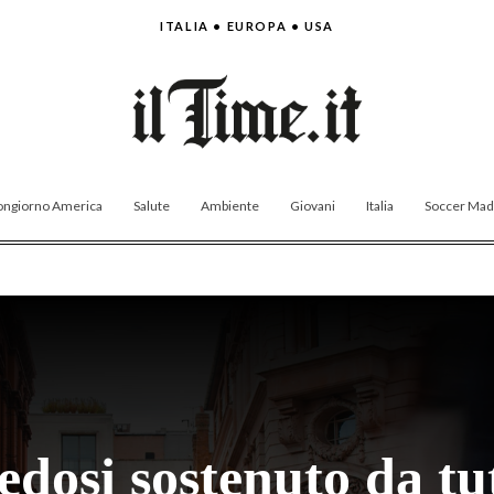
ITALIA • EUROPA • USA
ngiorno America
Salute
Ambiente
Giovani
Italia
Soccer Made
edosi sostenuto da tu