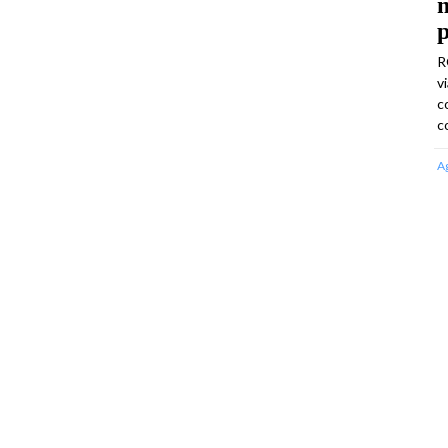
m
R
v
c
c
A