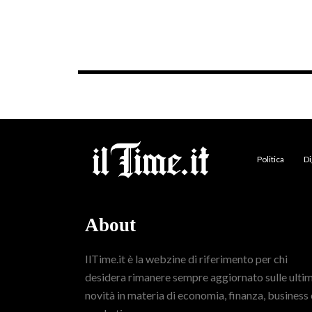
Politica
Di
About
IlTime.it è la webzine di riferimento per chi
desidera rimanere sempre aggiornato sulle ulti
novità in materia di economia, finanza, business 