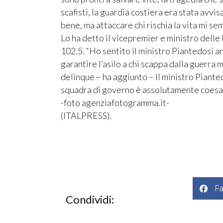
scafisti, la guardia costiera era stata avvi
bene, ma attaccare chi rischia la vita mi s
Lo ha detto il vicepremier e ministro delle 
102.5. “Ho sentito il ministro Piantedosi a
garantire l’asilo a chi scappa dalla guerra m
delinque – ha aggiunto – Il ministro Piant
squadra di governo è assolutamente coesa
-foto agenziafotogramma.it-
(ITALPRESS).
F
Condividi: