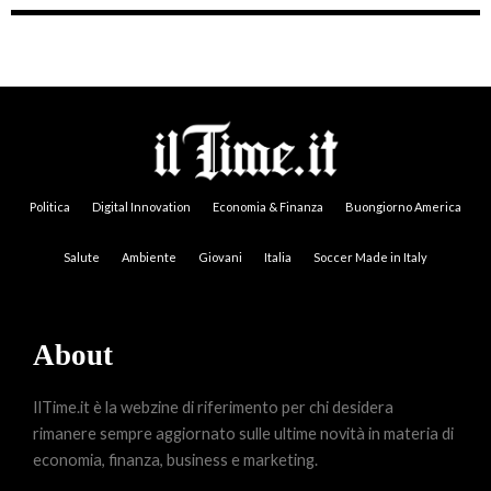
Politica
Digital Innovation
Economia & Finanza
Buongiorno America
Salute
Ambiente
Giovani
Italia
Soccer Made in Italy
About
IlTime.it è la webzine di riferimento per chi desidera
rimanere sempre aggiornato sulle ultime novità in materia di
economia, finanza, business e marketing.